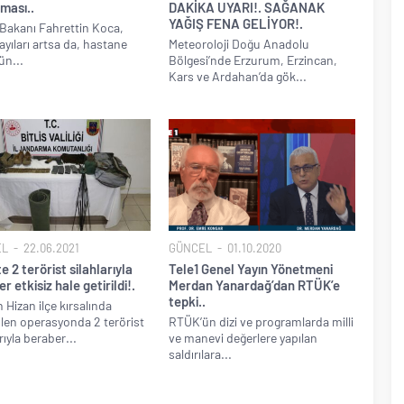
ması..
DAKİKA UYARI!. SAĞANAK
YAĞIŞ FENA GELİYOR!.
 Bakanı Fahrettin Koca,
ayıları artsa da, hastane
Meteoroloji Doğu Anadolu
n...
Bölgesi’nde Erzurum, Erzincan,
Kars ve Ardahan’da gök...
EL
22.06.2021
GÜNCEL
01.10.2020
’te 2 terörist silahlarıyla
Tele1 Genel Yayın Yönetmeni
r etkisiz hale getirildi!.
Merdan Yanardağ’dan RTÜK’e
tepki..
in Hizan ilçe kırsalında
len operasyonda 2 terörist
RTÜK’ün dizi ve programlarda milli
rıyla beraber...
ve manevi değerlere yapılan
saldırılara...