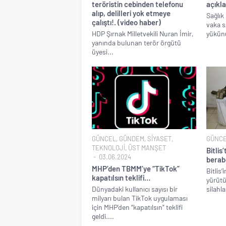
teröristin cebinden telefonu
açıkla
alıp, delilleri yok etmeye
Sağlık
çalıştı!. (video haber)
vaka s
HDP Şırnak Milletvekili Nuran İmir,
yükünü
yanında bulunan terör örgütü
üyesi...
GÜNCEL
,
GÜNDEM
,
SİYASET
,
GÜNC
TEKNOLOJİ
,
ÜST MANŞET
Bitlis
03.06.2024
berabe
MHP’den TBMM’ye “TikTok”
Bitlis’
kapatılsın teklifi…
yürütü
Dünyadaki kullanıcı sayısı bir
silahla
milyarı bulan TikTok uygulaması
için MHP’den “kapatılsın” teklifi
geldi....