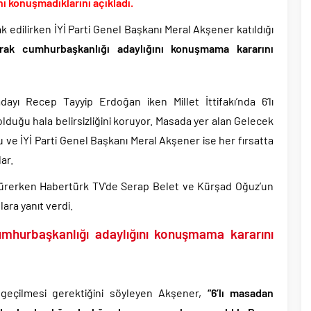
tler savurarak atıp tutan Trump yine kıvırdı!.
ı konuşmadıklarını açıkladı.
ripto Varlık Merkezi Kayıt Sistemi’ne onay..
 edilirken İYİ Parti Genel Başkanı Meral Akşener katıldığı
eçen Tuzla Belediye Başkanı’ndan ilk açıklama..
arak cumhurbaşkanlığı adaylığını konuşmama kararını
dırım’dan Acun Ilıcalı’ya sert sözler!.
 Yolsuzluk, Hırsızlık ve baskı skandalları gündemden düşmüyor!.
ayı Recep Tayyip Erdoğan iken Millet İttifakı’nda 6’lı
ı ile 1 İyi Partili milletvekili AK Parti’ye geçiyor..
duğu hala belirsizliğini koruyor. Masada yer alan Gelecek
başkanı bugün rüşvetten gözaltına alındı!.
ve İYİ Parti Genel Başkanı Meral Akşener ise her fırsatta
ar.
ar sürerken Habertürk TV’de Serap Belet ve Kürşad Oğuz’un
ara yanıt verdi.
umhurbaşkanlığı adaylığını konuşmama kararını
 geçilmesi gerektiğini söyleyen Akşener,
“6’lı masadan