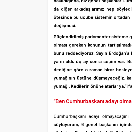
bakıldığında, biz genel başkanlar Cum
da diğer arkadaşlarımız hep söyledi
ötesinde bu ucube sistemin ortadan ka
değişmesi.
Güçlendirilmiş parlamenter sisteme geç
olması gereken konunun tartışılmadığı
bunu reddediyoruz. Sayın Erdoğan’a bi
yarın aldı, üç ay sonra seçim var. Bi
dediğine göre o zaman biraz bekleye
yumağının üstüne düşmeyeceğiz, kap
yumağı. Kedilerin önüne atarlar ya.”
ifa
“Ben Cumhurbaşkanı adayı olmay
Cumhurbaşkanı adayı olmayacağını 
söylüyorum, 6 genel başkanın içind