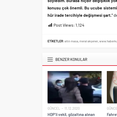
söyledim. Burada hiçbir değişiklik yo
konusu çok önemli. Bu ucube sistemi
hür irade tercihiyle değişmesi şart.”
de
Post Views:
1.124
ETİKETLER:
altılı masa
,
meral akşener
,
www.haberku
BENZER KONULAR
GÜNCEL
11.12.2020
GÜNC
HDP’li vekil, gözaltına alınan
Fahret