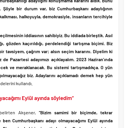
hurbaşkanlığı adaylığını konuşmama kararını aldık. Bunu
. Şöyle bir durum var, biz Cumhurbaşkanı adaylığının
lkması, halkoyuyla, demokrasiyle, insanların tercihiyle
ilmesinin iddiasının sahibiyiz. Bu iddiada birleştik. Asıl
, gözden kaçırıldığı, perdelendiği tartışma biçimi. Biz
r tavsiyem, çağrım var; alsın seçim kararını. Diyelim ki
z de Pazartesi adayımızı açıklayalım. 2023 Haziran’ında
cek ve meraklanacak. Bu sistemi tartışmadıkça. O yün
ılmayacağız biz. Adaylarını açıklamadı demek hep yün
delerini kullandı.
acağımı Eylül ayında söyledim”
belirten Akşener,
“Bizim samimi bir biçimde, tekrar
e ben Cumhurbaşkanı adayı olmayacağımı Eylül ayında