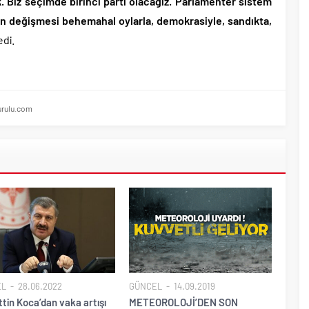
k. Biz seçimde birinci parti olacağız. Parlamenter sistem
n değişmesi behemahal oylarla, demokrasiyle, sandıkta,
di.
rulu.com
EL
28.06.2022
GÜNCEL
14.09.2019
tin Koca’dan vaka artışı
METEOROLOJİ’DEN SON