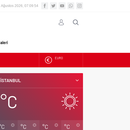
 Ağustos 2026, 07:09:55
aleri
ALTIN
BIST
İSTANBUL
DOLAR
°C
EURO
°C
°C
°C
°C