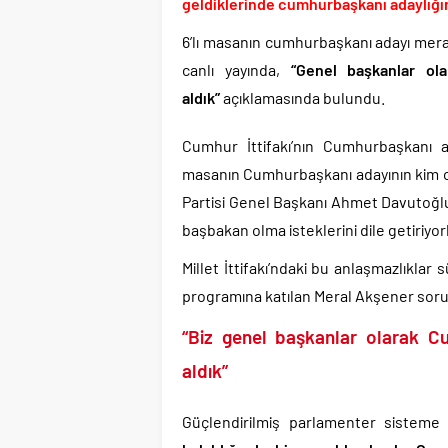
Günlerdir İran’a tehdi
geldiklerinde cumhurbaşkanı adaylığın
Merkez Bankası’ndan K
6’lı masanın cumhurbaşkanı adayı merak
CHP’den AK Parti’ye g
canlı yayında,
“Genel başkanlar ol
Efsane Başkan Aziz Yıl
aldık”
açıklamasında bulundu.
CHP içindeki Rüşvet,
Cumhur İttifakı’nın Cumhurbaşkanı ad
3 CHP’li Belediye Başkan
masanın Cumhurbaşkanı adayının kim ol
Parti dün kuruldu il 
Partisi Genel Başkanı Ahmet Davutoğlu 
başbakan olma isteklerini dile getiriyorl
Millet İttifakı’ndaki bu anlaşmazlıkl
programına katılan Meral Akşener sorul
“Biz genel başkanlar olarak C
aldık”
Güçlendirilmiş parlamenter sisteme