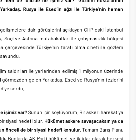
 hem de İdlib’de ne işimiz var?” Gözlem noktalarının
tler savurarak atıp tutan Trump yine kıvırdı!.
 Yarkadaş, Rusya ile Esed’in ağzı ile Türkiye’nin hemen
ripto Varlık Merkezi Kayıt Sistemi’ne onay..
eçen Tuzla Belediye Başkanı’ndan ilk açıklama..
dırım’dan Acun Ilıcalı’ya sert sözler!.
gelişmelere dair görüşlerini açıklayan CHP eski İstanbul
 Yolsuzluk, Hırsızlık ve baskı skandalları gündemden düşmüyor!.
ş, Soçi ve Astana mutabakatları ile çatışmasızlık bölgesi
a çerçevesinde Türkiye’nin tarafı olma ciheti ile gözlem
ı ile 1 İyi Partili milletvekili AK Parti’ye geçiyor..
i savundu.
başkanı bugün rüşvetten gözaltına alındı!.
im saldırıları ile yerlerinden edilmiş 1 milyonun üzerinde
ini görmezden gelen Yarkadaş, Esed ve Rusya’nın tezlerini
” diye sordu.
e işimiz var?
Şunun için söylüyorum. Bir askeri harekat ya
ir siyasi hedefi olur.
Hükümet askere savaşacaksın ya da
 öncelikle bir siyasi hedefi konulur.
Tamam Barış Planı,
ıldı, Bunlarda AK Parti hükümet ve iktidar olarak herkesi