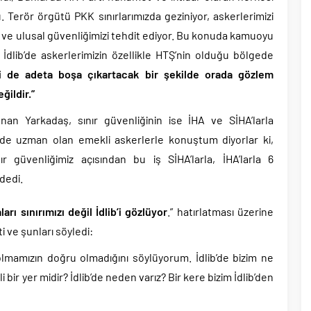
 Terör örgütü PKK sınırlarımızda geziniyor, askerlerimizi
r ve ulusal güvenliğimizi tehdit ediyor. Bu konuda kamuoyu
dlib’de askerlerimizin özellikle HTŞ’nin olduğu bölgede
i de adeta boşa çıkartacak bir şekilde orada gözlem
ğildir.”
nan Yarkadaş, sınır güvenliğinin ise İHA ve SİHA’larla
gede uzman olan emekli askerlerle konuştum diyorlar ki,
 güvenliğimiz açısından bu iş SİHA’larla, İHA’larla 6
dedi.
rı sınırımızı değil İdlib’i gözlüyor
.” hatırlatması üzerine
 ve şunları söyledi:
lmamızın doğru olmadığını söylüyorum. İdlib’de bizim ne
gili bir yer midir? İdlib’de neden varız? Bir kere bizim İdlib’den