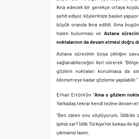
ikna edecek bir gerekçe ortaya koydu.
şehit ediyor, köylerimize baskın yapıyo
büyük oranda ikna edildi. Ama bugün İ
halen bulunması ve
Astana sürecin
noktalarının da devam etmesi doğru de
Astana sürecinin boşa çıktığını savu
sağlanabileceğini ileri sürerek “Böl
gözlem noktaları konulmasa da sınır
kilometreye kadar gözleme yapılabilir.” 
Erhan Ertürk’ün “
Ama o gözlem noktala
Yarkadaş tekrar kendi tezine devam etti
“Ben zaten onu söylüyorum, İdlib’de o
işimiz var? İdlib Türkiye’nin bekası ile il
çıkmamız lazım.