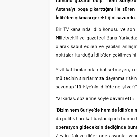
tümünü gözardı edip, “hem Suriye’de
Günlerdir İran’a tehdi
Astana’yı boşa çıkarttığını ile süren
Merkez Bankası’ndan K
İdlib’den çıkması gerektiğini savundu.
CHP’den AK Parti’ye g
Efsane Başkan Aziz Yıl
Bir TV kanalında İdlib konusu ve son 
CHP içindeki Rüşvet,
Milletvekili ve gazeteci Barış Yarkada
olarak kabul edilen ve yapılan anlaşm
3 CHP’li Belediye Başkan
noktaları kurduğu İdlib’den çekilmesin
Parti dün kuruldu il 
Sivil katliamlarından bahsetmeyen, rej
mültecinin sınırlarımıza dayanma risk
savunup “Türkiye’nin İdlib’de ne işi var?
Yarkadaş, sözlerine şöyle devam etti:
“
Bizim hem Suriye’de hem de İdlib’de n
da politik harekat başladığında bunun b
operasyon gideceksin dediğinde bunun
Zeytin Dalı ve diğer operasyonlar yap