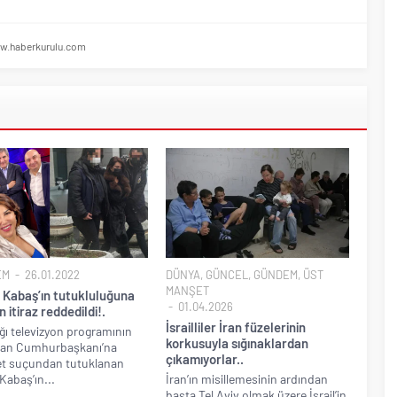
w.haberkurulu.com
EM
26.01.2022
DÜNYA
,
GÜNCEL
,
GÜNDEM
,
ÜST
MANŞET
 Kabaş’ın tutukluluğuna
01.04.2026
n itiraz reddedildi!.
İsrailliler İran füzelerinin
ığı televizyon programının
korkusuyla sığınaklardan
dan Cumhurbaşkanı’na
çıkamıyorlar..
et suçundan tutuklanan
Kabaş’ın...
İran’ın misillemesinin ardından
başta Tel Aviv olmak üzere İsrail’in