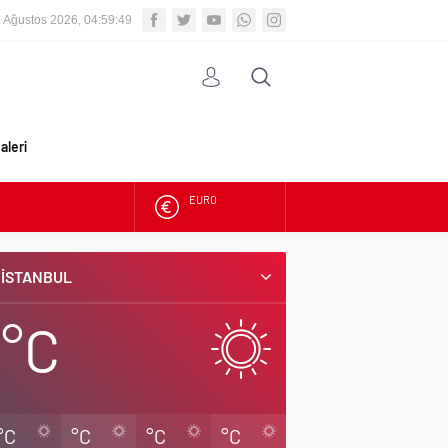
 Ağustos 2026, 04:59:50
aleri
ALTIN
BIST
İSTANBUL
DOLAR
°C
EURO
°C
°C
°C
°C