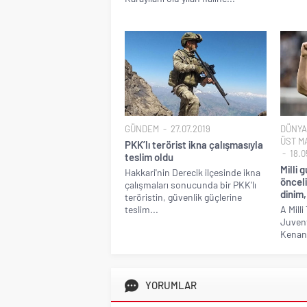
GÜNDEM
27.07.2019
DÜNYA
ÜST M
PKK’lı terörist ikna çalışmasıyla
18.0
teslim oldu
Milli 
Hakkari'nin Derecik ilçesinde ikna
önceli
çalışmaları sonucunda bir PKK'lı
dinim,
teröristin, güvenlik güçlerine
teslim...
A Milli
Juvent
Kenan Y
YORUMLAR