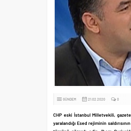
Türkiye’nin ilk kadın 
CHP’li Erdal Beşikçioğ
Bay Kemal gibi şimdid
ABD’de de 25 eyalet 
Brent petrol çakıldı!.
Rüşvet ve yolsuzlukta
İngilizler 12. adamlar
Uğur Mumcu dosyası 33
CHP Lideri Kılıçdaoğl
Denize döktüğümüz(!)
TÜİK sipariş enflasyon
GÜNDEM
21.02.2020
0
TÜİK kira zam oranını 
Etimesgut Belediye B
CHP eski İstanbul Milletvekili, gazet
Donald Trump’ın İran
yaralandığı Esed rejiminin saldırısını