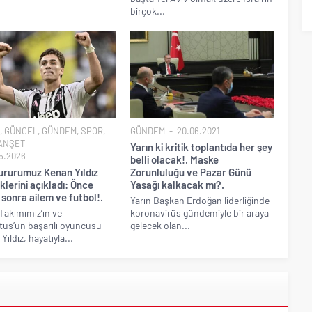
birçok...
,
GÜNCEL
,
GÜNDEM
,
SPOR
,
GÜNDEM
20.06.2021
ANŞET
Yarın ki kritik toplantıda her şey
5.2026
belli olacak!. Maske
gururumuz Kenan Yıldız
Zorunluluğu ve Pazar Günü
klerini açıkladı: Önce
Yasağı kalkacak mı?.
 sonra ailem ve futbol!.
Yarın Başkan Erdoğan liderliğinde
 Takımımız’ın ve
koronavirüs gündemiyle bir araya
us’un başarılı oyuncusu
gelecek olan...
ıldız, hayatıyla...