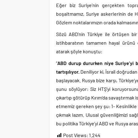
Eğer biz Suriye’nin gerçekten top
boşaltmamız, Suriye askerlerinin de 
Gözlem noktalarımızın orada kalmasının 
Sözü ABD’nin Türkiye ile örtüşen bir
istihbaratının tamamen hayal ürünü ol
atarak şöyle konuştu:
“
ABD durup dururken niye Suriye’yi b
tartışılıyor.
Deniliyor ki, İsrail doğrud
başlayacak. Rusya bize karşı, Türkiye’y
şunu söylüyor: Siz HTŞ’yi koruyorsun
çıkartıp götürüp Kırım’da savaştırmak is
etmemiz gereken şey şu: 1- Kesinlikle v
çıkmak lazım. Ulusal güvenliğimizi sağ
bu politika Türkiye’yi ABD ve Rusya ar
Post Views:
1.244