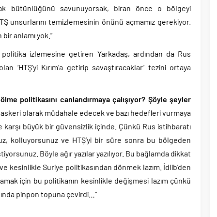
rak bütünlüğünü savunuyorsak, biran önce o bölgeyi
HTŞ unsurlarını temizlemesinin önünü açmamız gerekiyor.
bir anlamı yok.”
 politika izlemesine getiren Yarkadaş, ardından da Rus
an ‘HTŞ’yi Kırım’a getirip savaştıracaklar’ tezini ortaya
ölme politikasını canlandırmaya çalışıyor? Şöyle şeyler
an askeri olarak müdahale edecek ve bazı hedefleri vurmaya
e karşı büyük bir güvensizlik içinde. Çünkü Rus istihbaratı
uz, kolluyorsunuz ve HTŞ’yi bir süre sonra bu bölgeden
tiyorsunuz. Böyle ağır yazılar yazılıyor. Bu bağlamda dikkat
e kesinlikle Suriye politikasından dönmek lazım. İdlib’den
lamak için bu politikanın kesinlikle değişmesi lazım çünkü
asında pinpon topuna çevirdi…”