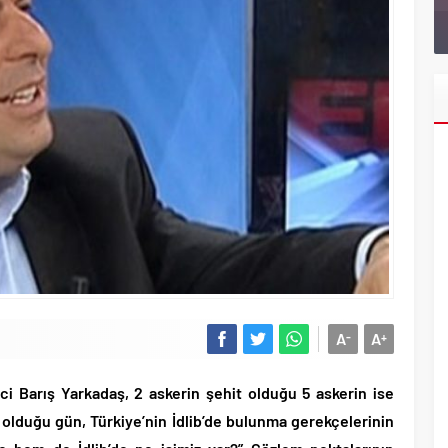
hava kuvvetleri paşası hayırlı olsun..
lu’nun uyuşturucu testi pozitif çıktı!.
en “İktidar Olamazsam İstifa Ederim” gazları vermeye başladı!.
Trump yönetimine karşı dava açtı!.
n tutuklanan CHP’li Erdal Beşikçioğlu görevden uzaklaştırıldı!.
ı Özgür Özel’i hazırlama telâşına düştü!.
 yıl sonra yeniden açılıyor..
u’ndan Terörsüz Türkiye sürecine destek açıklaması..
 Yunanların ekonomisini şaha kaldırdık!.
 oranlarını açıkladı!.
A
A
-
+
yüzde 31 olarak açıkladı..
aşkanı Erdal Beşikçioğlu hakkında tutuklama talebi..
eci Barış Yarkadaş, 2 askerin şehit olduğu 5 askerin ise
 saldırılarını durdurma kararını Netanyahu da sosyal medyadan öğrendi..
n olduğu gün, Türkiye’nin İdlib’de bulunma gerekçelerinin