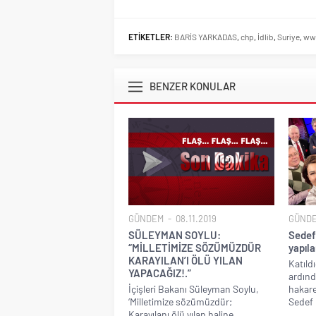
ETİKETLER:
BARİS YARKADAS
,
chp
,
İdlib
,
Suriye
,
ww
BENZER KONULAR
GÜNDEM
08.11.2019
GÜND
SÜLEYMAN SOYLU:
Sedef
“MİLLETİMİZE SÖZÜMÜZDÜR
yapıla
KARAYILAN’I ÖLÜ YILAN
Katıld
YAPACAĞIZ!.”
ardın
İçişleri Bakanı Süleyman Soylu,
hakar
‘Milletimize sözümüzdür;
Sedef 
Karayılanı ölü yılan haline...