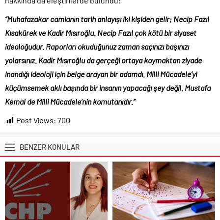
hakkında da eleştirilerde bulundu:
“Muhafazakar camianın tarih anlayışı iki kişiden gelir; Necip Fazıl
Kısakürek ve Kadir Mısıroğlu. Necip Fazıl çok kötü bir siyaset
ideoloğudur. Raporları okuduğunuz zaman saçınızı başınızı
yolarsınız. Kadir Mısıroğlu da gerçeği ortaya koymaktan ziyade
inandığı ideoloji için belge arayan bir adamdı. Milli Mücadele’yi
küçümsemek aklı başında bir insanın yapacağı şey değil. Mustafa
Kemal de Milli Mücadele’nin komutanıdır.”
Post Views:
700
BENZER KONULAR