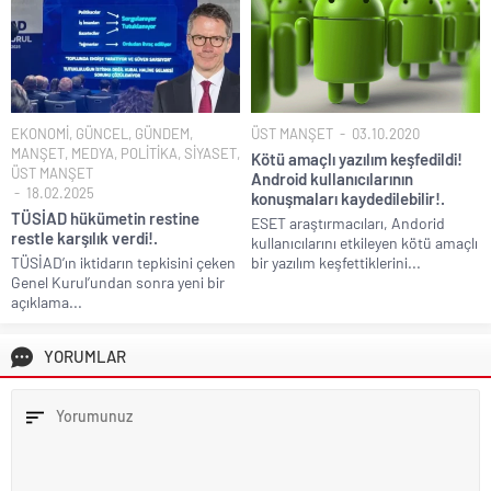
EKONOMİ
,
GÜNCEL
,
GÜNDEM
,
ÜST MANŞET
03.10.2020
MANŞET
,
MEDYA
,
POLİTİKA
,
SİYASET
,
Kötü amaçlı yazılım keşfedildi!
ÜST MANŞET
Android kullanıcılarının
18.02.2025
konuşmaları kaydedilebilir!.
TÜSİAD hükümetin restine
ESET araştırmacıları, Andorid
restle karşılık verdi!.
kullanıcılarını etkileyen kötü amaçlı
TÜSİAD’ın iktidarın tepkisini çeken
bir yazılım keşfettiklerini...
Genel Kurul’undan sonra yeni bir
açıklama...
YORUMLAR