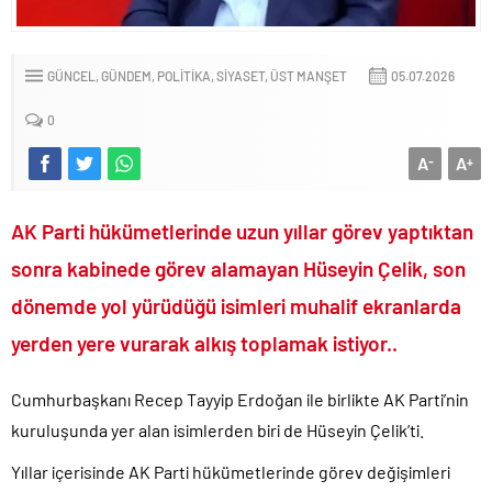
Bay Kemal gibi şimdiden “İktidar Olamazsam İstifa Ederim” gazları
vermeye başladı!.
ABD’de de 25 eyalet Trump yönetimine karşı dava açtı!.
GÜNCEL
GÜNDEM
POLİTİKA
SİYASET
ÜST MANŞET
05.07.2026
Brent petrol çakıldı!.
0
Rüşvet ve yolsuzluktan tutuklanan CHP’li Erdal Beşikçioğlu
görevden uzaklaştırıldı!.
A
A
-
+
İngilizler 12. adamları Özgür Özel’i hazırlama telâşına düştü!.
Uğur Mumcu dosyası 33 yıl sonra yeniden açılıyor..
AK Parti hükümetlerinde uzun yıllar görev yaptıktan
CHP Lideri Kılıçdaoğlu’ndan Terörsüz Türkiye sürecine destek
sonra kabinede görev alamayan Hüseyin Çelik, son
açıklaması..
dönemde yol yürüdüğü isimleri muhalif ekranlarda
Denize döktüğümüz(!) Yunanların ekonomisini şaha kaldırdık!.
yerden yere vurarak alkış toplamak istiyor..
TÜİK sipariş enflasyon oranlarını açıkladı!.
TÜİK kira zam oranını yüzde 31 olarak açıkladı..
Cumhurbaşkanı Recep Tayyip Erdoğan ile birlikte AK Parti’nin
Etimesgut Belediye Başkanı Erdal Beşikçioğlu hakkında
kuruluşunda yer alan isimlerden biri de Hüseyin Çelik’ti.
tutuklama talebi..
Donald Trump’ın İran saldırılarını durdurma kararını Netanyahu da
Yıllar içerisinde AK Parti hükümetlerinde görev değişimleri
sosyal medyadan öğrendi..