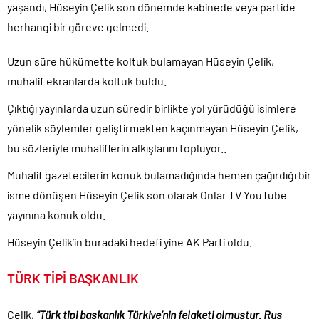
yaşandı, Hüseyin Çelik son dönemde kabinede veya partide
Günlerdir İran’a tehditler savurarak atıp tutan Trump yine kıvırdı!.
herhangi bir göreve gelmedi.
Merkez Bankası’ndan Kripto Varlık Merkezi Kayıt Sistemi’ne onay..
Uzun süre hükümette koltuk bulamayan Hüseyin Çelik,
CHP’den AK Parti’ye geçen Tuzla Belediye Başkanı’ndan ilk
açıklama..
muhalif ekranlarda koltuk buldu.
Efsane Başkan Aziz Yıldırım’dan Acun Ilıcalı’ya sert sözler!.
Çıktığı yayınlarda uzun süredir birlikte yol yürüdüğü isimlere
CHP içindeki Rüşvet, Yolsuzluk, Hırsızlık ve baskı skandalları
yönelik söylemler geliştirmekten kaçınmayan Hüseyin Çelik,
gündemden düşmüyor!.
bu sözleriyle muhaliflerin alkışlarını topluyor..
3 CHP’li Belediye Başkanı ile 1 İyi Partili milletvekili AK Parti’ye
geçiyor..
Muhalif gazetecilerin konuk bulamadığında hemen çağırdığı bir
Parti dün kuruldu il başkanı bugün rüşvetten gözaltına alındı!.
isme dönüşen Hüseyin Çelik son olarak Onlar TV YouTube
Erdal Beşikçioğlu’nun yardımcısının uyuşturucu testi pozitif çıktı!.
yayınına konuk oldu.
Hüseyin Çelik’in buradaki hedefi yine AK Parti oldu.
TÜRK TİPİ BAŞKANLIK
Çelik,
“Türk tipi başkanlık Türkiye’nin felaketi olmuştur. Rus