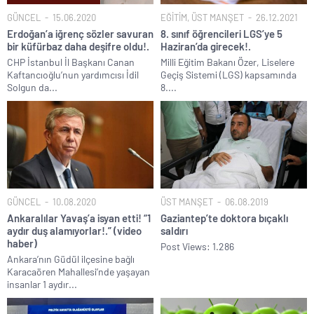
GÜNCEL
15.06.2020
EĞİTİM
,
ÜST MANŞET
26.12.2021
Erdoğan’a iğrenç sözler savuran
8. sınıf öğrencileri LGS’ye 5
bir küfürbaz daha deşifre oldu!.
Haziran’da girecek!.
CHP İstanbul İl Başkanı Canan
Milli Eğitim Bakanı Özer, Liselere
Kaftancıoğlu’nun yardımcısı İdil
Geçiş Sistemi (LGS) kapsamında
Solgun da...
8....
GÜNCEL
10.08.2020
ÜST MANŞET
06.08.2019
Ankaralılar Yavaş’a isyan etti! “1
Gaziantep’te doktora bıçaklı
aydır duş alamıyorlar!.” (video
saldırı
haber)
Post Views: 1.286
Ankara’nın Güdül ilçesine bağlı
Karacaören Mahallesi’nde yaşayan
insanlar 1 aydır...