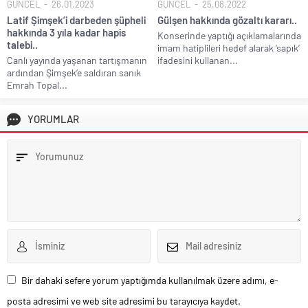
GÜNCEL
26.01.2023
GÜNCEL
25.08.2022
Latif Şimşek’i darbeden şüpheli
Gülşen hakkında gözaltı kararı..
hakkında 3 yıla kadar hapis
Konserinde yaptığı açıklamalarında
talebi..
imam hatiplileri hedef alarak ‘sapık’
Canlı yayında yaşanan tartışmanın
ifadesini kullanan...
ardından Şimşek’e saldıran sanık
Emrah Topal...
YORUMLAR
Bir dahaki sefere yorum yaptığımda kullanılmak üzere adımı, e-
posta adresimi ve web site adresimi bu tarayıcıya kaydet.