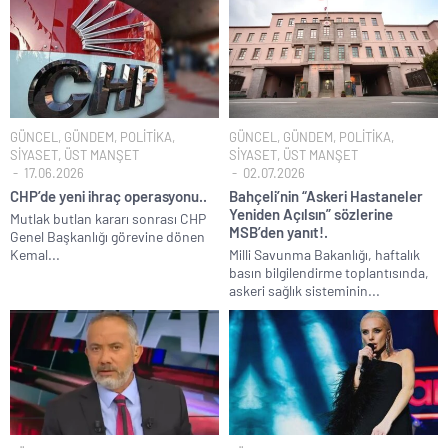
GÜNCEL
,
GÜNDEM
,
POLİTİKA
,
GÜNCEL
,
GÜNDEM
,
POLİTİKA
,
SİYASET
,
ÜST MANŞET
SİYASET
,
ÜST MANŞET
17.06.2026
02.07.2026
CHP’de yeni ihraç operasyonu..
Bahçeli’nin “Askeri Hastaneler
Yeniden Açılsın” sözlerine
Mutlak butlan kararı sonrası CHP
MSB’den yanıt!.
Genel Başkanlığı görevine dönen
Kemal...
Milli Savunma Bakanlığı, haftalık
basın bilgilendirme toplantısında,
askeri sağlık sisteminin...