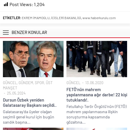
Post Views:
1.204
ETİKETLER:
EKREM İMAMOGLU
,
İCİSLERİ BAKANLİGİ
,
www.haberkurulu.com
BENZER KONULAR
GÜNCEL
,
GÜNDEM
,
SPOR
,
ÜST
GÜNCEL
13.06.2020
MANŞET
FETÖ’nün mahrem
25.05.2024
yapılanmasına ağır darbe! 22 kişi
Dursun Özbek yeniden
tutuklandı!.
Galatasaray Başkanı seçildi..
Fetullahçı Terör Örgütü’nün (FETÖ)
Galatasaray’da üyeler olağan
mahrem yapılanmasına ilişkin
seçimli genel kurul için bugün
soruşturma kapsamında
sandık başına...
gözaltına...