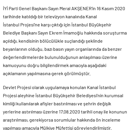
İYİ Parti Genel Başkanı Sayın Meral AKŞENER’in 16 Kasım 2020
CHP Lideri Kılıçdaoğlu’ndan Terörsüz Türkiye sürecine destek
açıklaması..
tarihinde katıldığı bir televizyon kanalında Kanal
Denize döktüğümüz(!) Yunanların ekonomisini şaha kaldırdık!.
İstanbul Projesi’ne karşı çıktığı için İstanbul Büyükşehir
TÜİK sipariş enflasyon oranlarını açıkladı!.
Belediye Başkanı Sayın Ekrem İmamoğlu hakkında soruşturma
TÜİK kira zam oranını yüzde 31 olarak açıkladı..
açıldığı, kendisinin bölücülükle suçlandığı şeklinde
beyanlarının olduğu, bazı basın yayın organlarında da benzer
Etimesgut Belediye Başkanı Erdal Beşikçioğlu hakkında
tutuklama talebi..
değerlendirmelerde bulunulduğunun anlaşılması üzerine
Ekrem İmamoğlu dahil 53 ismin tutukluluğunun devamına karar
kamuoyunu doğru bilgilendirmek amacıyla aşağıdaki
verildi..
açıklamanın yapılmasına gerek görülmüştür.
Devlet Projesi olarak uygulamaya konulan Kanal İstanbul
Projesi aleyhine İstanbul Büyükşehir Belediyesi’nin kurumsal
kimliği kullanılarak afişler bastırılması ve şehrin değişik
yerlerine astırılması üzerine 17.08.2020 tarihli onay ile konunun
araştırılması, gerekiyorsa sorumlular hakkında ön inceleme
yapılması amacıyla Mülkiye Müfettişi görevlendirilmiştir.