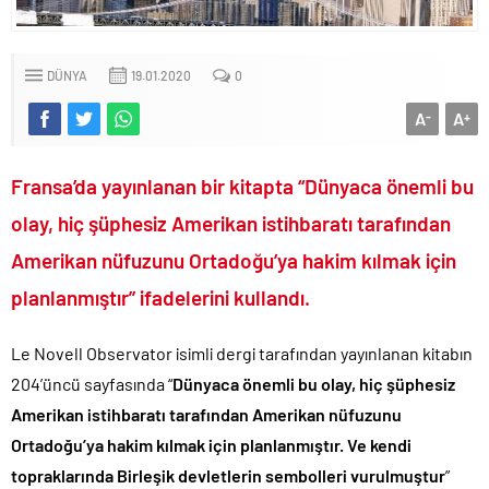
Terörsüz Türkiye hedefinde yasal süreç başlıyor..
Veli Ağbaba’nın ağabeyi de rüşvetten gözaltına alındı!.
DÜNYA
19.01.2020
0
Sevgilisine “Ben Rüşvetsiz İş Yapamam” mesajı atan CHP’li
Başkanın skandal yazışmaları!.
A
A
-
+
LGS tercih sonuçları açıklandı.. Tek tıkla öğren..
6.37 TL’lik indirimini ÖTV kazığı ile iptal edip 1 liraya düşürdüler!.
Fransa’da yayınlanan bir kitapta “Dünyaca önemli bu
Fenerbahçe Konyaspor maçında F-16 ile gövde gösterisi yapan
olay, hiç şüphesiz Amerikan istihbaratı tarafından
paşa emekliye sevk edildi!.
Amerikan nüfuzunu Ortadoğu’ya hakim kılmak için
Türkiye’nin ilk kadın hava kuvvetleri paşası hayırlı olsun..
planlanmıştır” ifadelerini kullandı.
CHP’li Erdal Beşikçioğlu’nun uyuşturucu testi pozitif çıktı!.
Bay Kemal gibi şimdiden “İktidar Olamazsam İstifa Ederim” gazları
Le Novell Observator isimli dergi tarafından yayınlanan kitabın
vermeye başladı!.
204’üncü sayfasında “
Dünyaca önemli bu olay, hiç şüphesiz
ABD’de de 25 eyalet Trump yönetimine karşı dava açtı!.
Amerikan istihbaratı tarafından Amerikan nüfuzunu
Brent petrol çakıldı!.
Ortadoğu’ya hakim kılmak için planlanmıştır. Ve kendi
Rüşvet ve yolsuzluktan tutuklanan CHP’li Erdal Beşikçioğlu
topraklarında Birleşik devletlerin sembolleri vurulmuştur
”
görevden uzaklaştırıldı!.