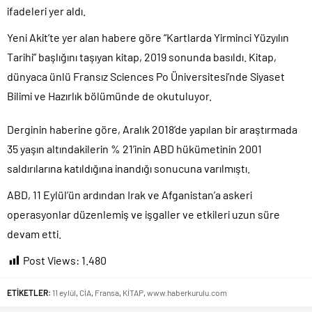
ifadeleri yer aldı.
İngilizler 12. adamları Özgür Özel’i hazırlama telâşına düştü!.
Uğur Mumcu dosyası 33 yıl sonra yeniden açılıyor..
Yeni Akit’te yer alan habere göre “Kartlarda Yirminci Yüzyılın
CHP Lideri Kılıçdaoğlu’ndan Terörsüz Türkiye sürecine destek
Tarihi” başlığını taşıyan kitap, 2019 sonunda basıldı. Kitap,
açıklaması..
dünyaca ünlü Fransız Sciences Po Üniversitesi’nde Siyaset
Denize döktüğümüz(!) Yunanların ekonomisini şaha kaldırdık!.
Bilimi ve Hazırlık bölümünde de okutuluyor.
TÜİK sipariş enflasyon oranlarını açıkladı!.
Derginin haberine göre, Aralık 2018’de yapılan bir araştırmada
TÜİK kira zam oranını yüzde 31 olarak açıkladı..
35 yaşın altındakilerin % 21’inin ABD hükümetinin 2001
18 yaş altı çocuklara müebbet hapis cezası resmen onaylandı!.
saldırılarına katıldığına inandığı sonucuna varılmıştı.
ABD, 11 Eylül’ün ardından Irak ve Afganistan’a askeri
operasyonlar düzenlemiş ve işgaller ve etkileri uzun süre
devam etti.
Post Views:
1.480
ETİKETLER:
11 eylül
,
CİA
,
Fransa
,
KİTAP
,
www.haberkurulu.com