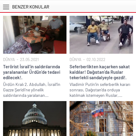
BENZER KONULAR
DÜNYA
23.05.2021
DÜNYA
02.10.2022
Terörist İsrail’in saldırılarında
Seferberlikten kaçarken sakat
yaralananlar Ürdün’de tedavi
kaldılar! Dağıstan’da Ruslar
edilecek!.
tekerlekli sandalyeyle gezdi!.
Ürdün Kralı 2. Abdullah, İsrail’in
Vladimir Putin’in seferberlik kararı
Gazze Şeridi’ne yönelik
sonrası, Dağıstan’da orduya
saldırılarında yaralanan...
katılmak istemeyen Ruslar,...