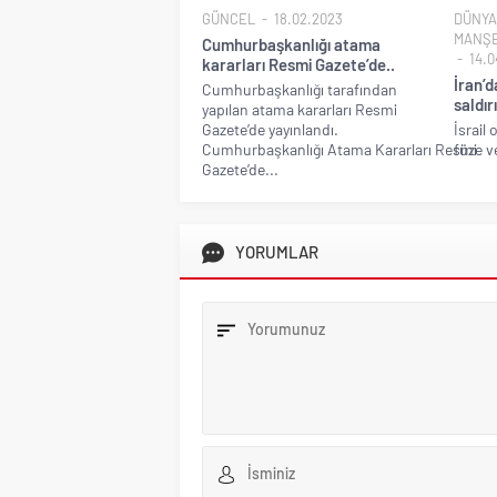
GÜNCEL
18.02.2023
DÜNYA
MANŞ
Cumhurbaşkanlığı atama
14.0
kararları Resmi Gazete’de..
İran’d
Cumhurbaşkanlığı tarafından
saldır
yapılan atama kararları Resmi
Gazete’de yayınlandı.
İsrail 
Cumhurbaşkanlığı Atama Kararları Resmi
füze ve
Gazete’de...
YORUMLAR