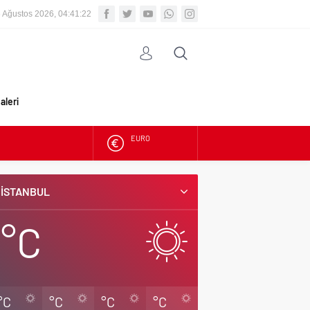
 Ağustos 2026, 04:41:23
aleri
ALTIN
BIST
İSTANBUL
DOLAR
°C
EURO
°C
°C
°C
°C