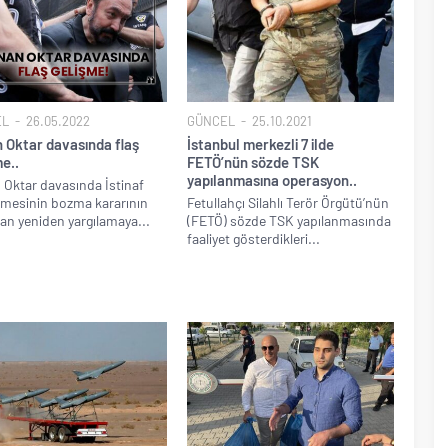
EL
26.05.2022
GÜNCEL
25.10.2021
 Oktar davasında flaş
İstanbul merkezli 7 ilde
e..
FETÖ’nün sözde TSK
yapılanmasına operasyon..
Oktar davasında İstinaf
mesinin bozma kararının
Fetullahçı Silahlı Terör Örgütü’nün
an yeniden yargılamaya...
(FETÖ) sözde TSK yapılanmasında
faaliyet gösterdikleri...