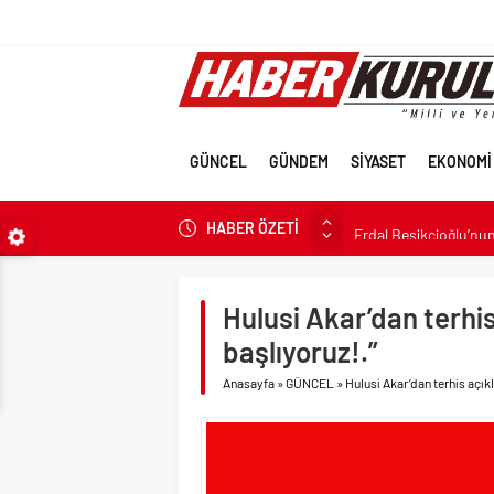
GÜNCEL
GÜNDEM
SİYASET
EKONOMİ
HABER ÖZETİ
Erdal Beşikçioğlu’nun 
İran’a güç yettireme
Terörsüz Türkiye için 
Hulusi Akar’dan terhis
Terörsüz Türkiye hede
başlıyoruz!.”
Veli Ağbaba’nın ağabe
Anasayfa
»
GÜNCEL
»
Hulusi Akar’dan terhis açıkl
Sevgilisine “Ben Rüşv
LGS tercih sonuçları a
6.37 TL’lik indirimini 
Fenerbahçe Konyaspor