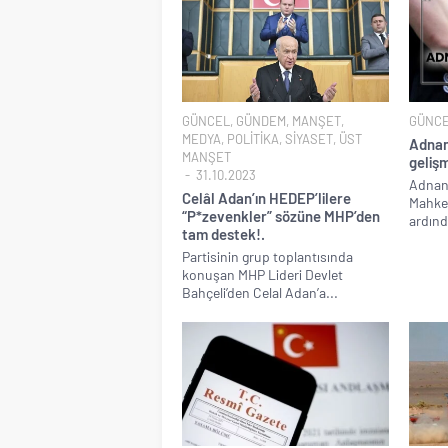
GÜNCEL
,
GÜNDEM
,
MANŞET
,
GÜNC
MEDYA
,
POLİTİKA
,
SİYASET
,
ÜST
Adnan
MANŞET
gelişm
31.10.2023
Adnan 
Celâl Adan’ın HEDEP’lilere
Mahke
“P*zevenkler” sözüne MHP’den
ardınd
tam destek!.
Partisinin grup toplantısında
konuşan MHP Lideri Devlet
Bahçeli’den Celal Adan’a...