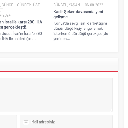
,
GÜNCEL
,
GÜNDEM
,
ÜST
GÜNCEL
,
YAŞAM
06.09.2022
ET
Kadir Şeker davasında yeni
4.2024
gelişme…
an İsrail’e karşı 290 İHA
Konya’da sevgilisini darbettiğini
ısı gerçekleşti!.
düşündüğü kişiyi engellemek
ordusu, İran’ın İsrail’e 290
isterken öldürdüğü gerekçesiyle
 İHA ile saldırdığını...
yeniden...