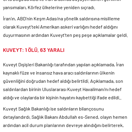
yansımaları, Körfez ülkelerine yeniden sıçradı.
CHP Lideri Kılıçdaoğlu’ndan Terörsüz Türkiye sürecine destek
açıklaması..
İran’ın, ABD’nin Keşm Adası’na yönelik saldırısına misilleme
Denize döktüğümüz(!) Yunanların ekonomisini şaha kaldırdık!.
olarak Kuveyt’teki Amerikan askeri varlığını hedef aldığını
TÜİK sipariş enflasyon oranlarını açıkladı!.
duyurmasının ardından Kuveyt’ten peş peşe açıklamalar geldi.
TÜİK kira zam oranını yüzde 31 olarak açıkladı..
KUVEYT: 1 ÖLÜ, 63 YARALI
Etimesgut Belediye Başkanı Erdal Beşikçioğlu hakkında
tutuklama talebi..
Kuveyt Dışişleri Bakanlığı tarafından yapılan açıklamada, İran
Ekrem İmamoğlu dahil 53 ismin tutukluluğunun devamına karar
verildi..
kaynaklı füze ve insansız hava aracı saldırılarının ülkenin
güvenliğini doğrudan hedef aldığı belirtildi. Açıklamada, son
saldırılardan birinin Uluslararası Kuveyt Havalimanı’nı hedef
aldığı ve olaylarda bir kişinin hayatını kaybettiği ifade edildi..
Kuveyt Sağlık Bakanlığı ise saldırıların bilançosunu
detaylandırdı. Sağlık Bakanı Abdullah es-Sened, olayın hemen
ardından acil durum planlarının devreye alındığını belirterek,