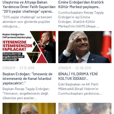
Ulaştırma ve Altyapı Bakan
Emine Erdoğan’dan Atatürk
Yardımcısı Ömer Fatih Sayan’dan
Kültür Merkezi paylaşımı..
“20’li yaşlar challenge” uyarısı..
Cumhurbaşkanı Recep Tayyip
“20’li yaşlar challenge” ve benzeri
Erdoğan’ın eşi Emine
akımların son günlerde popüler
Erdoğan, Atatürk Kültür
olduğuna...
Merkezi’nin (AKM) ülkeye,...
GÜNDEM
27.12.2019
GÜNDEM
22.09.2019
Başkan Erdoğan: “İsteseniz de
BİNALİ YILDIRIM’A YENİ
istemeseniz de Kanal İstanbul
KOLTUK İDDİASI!..
yapılacaktır!.”
Eski Başbakan ve AK Parti
Başkan Recep Tayyip Erdoğan;
Milletvekili Binali Yıldırım’ın
“Yıkmanın, engellemenin değil,
Cumhurbaşkanı yardımcısı...
ülkemize yeni eserler...