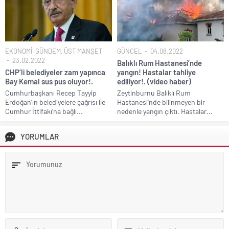
EKONOMİ
,
GÜNDEM
,
ÜST MANŞET
GÜNCEL
04.08.2022
23.02.2022
Balıklı Rum Hastanesi’nde
CHP’li belediyeler zam yapınca
yangın! Hastalar tahliye
Bay Kemal sus pus oluyor!.
ediliyor!. (video haber)
Cumhurbaşkanı Recep Tayyip
Zeytinburnu Balıklı Rum
Erdoğan’ın belediyelere çağrısı ile
Hastanesi’nde bilinmeyen bir
Cumhur İttifakı’na bağlı...
nedenle yangın çıktı. Hastalar...
YORUMLAR