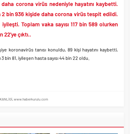
tler savurarak atıp tutan Trump yine kıvırdı!.
i daha corona virüs nedeniyle hayatını kaybetti.
ripto Varlık Merkezi Kayıt Sistemi’ne onay..
2 bin 936 kişide daha corona virüs tespit edildi.
eçen Tuzla Belediye Başkanı’ndan ilk açıklama..
iyileşti. Toplam vaka sayısı 117 bin 589 olurken
dırım’dan Acun Ilıcalı’ya sert sözler!.
n 22’ye çıktı..
 Yolsuzluk, Hırsızlık ve baskı skandalları gündemden düşmüyor!.
ı ile 1 İyi Partili milletvekili AK Parti’ye geçiyor..
iye koronavirüs tanısı konuldu, 89 kişi hayatını kaybetti,
başkanı bugün rüşvetten gözaltına alındı!.
 3 bin 81, iyileşen hasta sayısı 44 bin 22 oldu.
KANLİGİ
,
www.haberkurulu.com