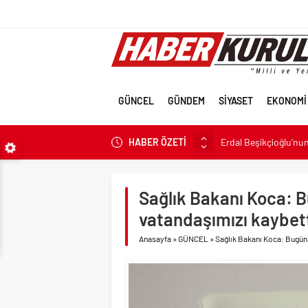
GÜNCEL
GÜNDEM
SİYASET
EKONOMİ
HABER ÖZETİ
Erdal Beşikçioğlu’nun 
İran’a güç yettireme
Terörsüz Türkiye için 
Sağlık Bakanı Koca: 
Terörsüz Türkiye hede
vatandaşımızı kaybett
Veli Ağbaba’nın ağabe
Anasayfa
»
GÜNCEL
»
Sağlık Bakanı Koca: Bugün 
Sevgilisine “Ben Rüşv
LGS tercih sonuçları a
6.37 TL’lik indirimini 
Fenerbahçe Konyaspor