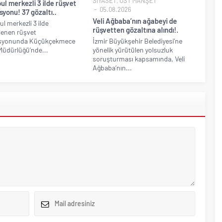
SİYASET
,
ÜST MANŞET
ul merkezli 3 ilde rüşvet
05.08.2026
yonu! 37 gözaltı..
Veli Ağbaba’nın ağabeyi de
ul merkezli 3 ilde
rüşvetten gözaltına alındı!.
lenen rüşvet
syonunda Küçükçekmece
İzmir Büyükşehir Belediyesi’ne
üdürlüğü’nde...
yönelik yürütülen yolsuzluk
soruşturması kapsamında, Veli
Ağbaba’nın...