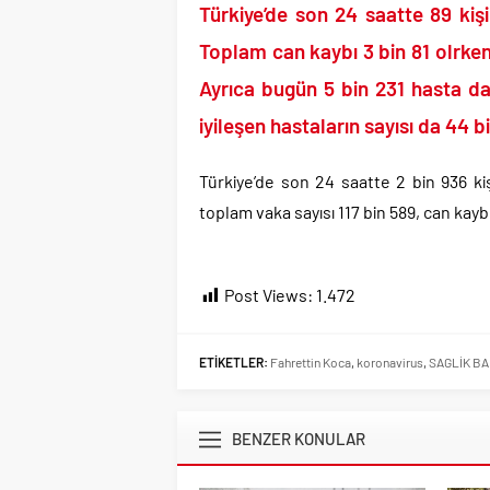
Günlerdir İran’a tehdi
Türkiye’de son 24 saatte 89 kiş
Merkez Bankası’ndan K
Toplam can kaybı 3 bin 81 olrken 
CHP’den AK Parti’ye g
Ayrıca bugün 5 bin 231 hasta da 
Efsane Başkan Aziz Yıl
iyileşen hastaların sayısı da 44 bi
CHP içindeki Rüşvet,
3 CHP’li Belediye Başkan
Türkiye’de son 24 saatte 2 bin 936 kiş
Parti dün kuruldu il 
toplam vaka sayısı 117 bin 589, can kaybı
Post Views:
1.472
ETİKETLER:
Fahrettin Koca
,
koronavirus
,
SAGLİK BA
BENZER KONULAR