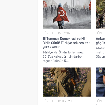
GÜNCEL
15.07.2021
GÜNC
15 Temmuz Demokrasi ve Milli
Ankar
Birlik Günü! Türkiye tek ses, tek
göçük
yürek oldu!.
Atatür
Türkiye FETÖ’nün 15 Temmuz
metro 
2016’da kalkıştığı hain darbe
Güvenp
teşebbüsünün 5....
GÜNCEL
12.11.2020
GÜNC