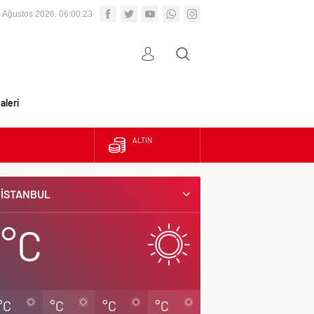
 Ağustos 2026, 06:00:24
aleri
ALTIN
BIST
İSTANBUL
DOLAR
°C
EURO
°C
°C
°C
°C