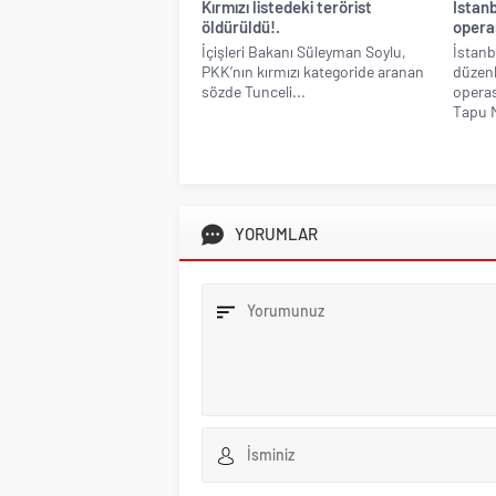
Kırmızı listedeki terörist
İstanb
öldürüldü!.
operas
İçişleri Bakanı Süleyman Soylu,
İstanb
PKK’nın kırmızı kategoride aranan
düzen
sözde Tunceli...
opera
Tapu M
YORUMLAR