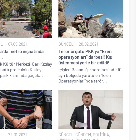
EL
07.09.2021
GÜNCEL
20.02.2021
a’da metro inşaatında
Terör örgütü PKK’ya ”Eren
..
operasyonları” darbesi! Kış
üslenmesi yerle bir edildi!.
k Kültür Merkezi-Gar-Kızılay
hattı projesinin Kızılay
İçişleri Bakanlığı koordinesinde 10
ark kısmında göçük...
ayrı bölgede yürütülen “Eren
Operasyonları”nda terör...
EL
22.01.2021
GÜNCEL
,
GÜNDEM
,
POLİTİKA
,