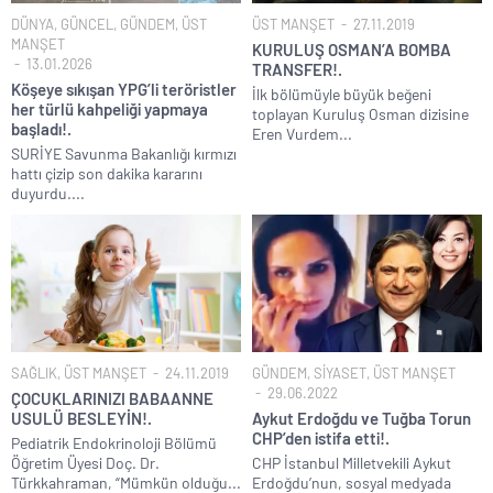
DÜNYA
,
GÜNCEL
,
GÜNDEM
,
ÜST
ÜST MANŞET
27.11.2019
MANŞET
KURULUŞ OSMAN’A BOMBA
13.01.2026
TRANSFER!.
Köşeye sıkışan YPG’li teröristler
İlk bölümüyle büyük beğeni
her türlü kahpeliği yapmaya
toplayan Kuruluş Osman dizisine
başladı!.
Eren Vurdem...
SURİYE Savunma Bakanlığı kırmızı
hattı çizip son dakika kararını
duyurdu....
SAĞLIK
,
ÜST MANŞET
24.11.2019
GÜNDEM
,
SİYASET
,
ÜST MANŞET
29.06.2022
ÇOCUKLARINIZI BABAANNE
USULÜ BESLEYİN!.
Aykut Erdoğdu ve Tuğba Torun
CHP’den istifa etti!.
Pediatrik Endokrinoloji Bölümü
Öğretim Üyesi Doç. Dr.
CHP İstanbul Milletvekili Aykut
Türkkahraman, “Mümkün olduğu...
Erdoğdu’nun, sosyal medyada