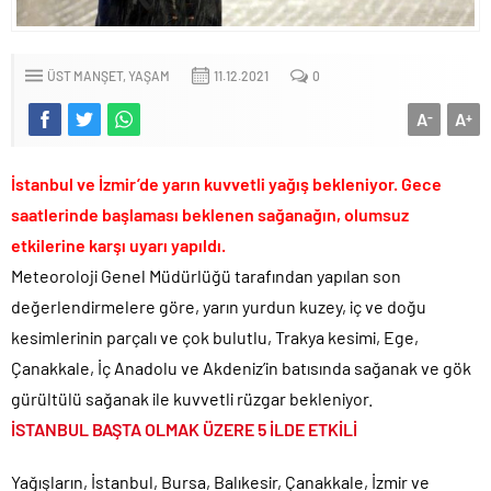
CHP’li Erdal Beşikçioğlu’nun uyuşturucu testi pozitif çıktı!.
Bay Kemal gibi şimdiden “İktidar Olamazsam İstifa Ederim” gazları
vermeye başladı!.
ÜST MANŞET
YAŞAM
11.12.2021
0
ABD’de de 25 eyalet Trump yönetimine karşı dava açtı!.
A
A
-
+
Brent petrol çakıldı!.
Rüşvet ve yolsuzluktan tutuklanan CHP’li Erdal Beşikçioğlu
İstanbul ve İzmir’de yarın kuvvetli yağış bekleniyor. Gece
görevden uzaklaştırıldı!.
saatlerinde başlaması beklenen sağanağın, olumsuz
İngilizler 12. adamları Özgür Özel’i hazırlama telâşına düştü!.
etkilerine karşı uyarı yapıldı.
Uğur Mumcu dosyası 33 yıl sonra yeniden açılıyor..
Meteoroloji Genel Müdürlüğü tarafından yapılan son
CHP Lideri Kılıçdaoğlu’ndan Terörsüz Türkiye sürecine destek
değerlendirmelere göre, yarın yurdun kuzey, iç ve doğu
açıklaması..
kesimlerinin parçalı ve çok bulutlu, Trakya kesimi, Ege,
Denize döktüğümüz(!) Yunanların ekonomisini şaha kaldırdık!.
Çanakkale, İç Anadolu ve Akdeniz’in batısında sağanak ve gök
TÜİK sipariş enflasyon oranlarını açıkladı!.
gürültülü sağanak ile kuvvetli rüzgar bekleniyor.
TÜİK kira zam oranını yüzde 31 olarak açıkladı..
İSTANBUL BAŞTA OLMAK ÜZERE 5 İLDE ETKİLİ
Etimesgut Belediye Başkanı Erdal Beşikçioğlu hakkında
tutuklama talebi..
Yağışların, İstanbul, Bursa, Balıkesir, Çanakkale, İzmir ve