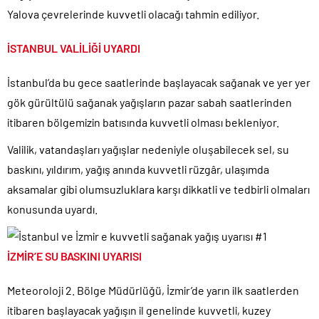
Donald Trump’ın İran saldırılarını durdurma kararını Netanyahu da
Yalova çevrelerinde kuvvetli olacağı tahmin ediliyor.
sosyal medyadan öğrendi..
Günlerdir İran’a tehditler savurarak atıp tutan Trump yine kıvırdı!.
İSTANBUL VALİLİĞİ UYARDI
Merkez Bankası’ndan Kripto Varlık Merkezi Kayıt Sistemi’ne onay..
İstanbul’da bu gece saatlerinde başlayacak sağanak ve yer yer
CHP’den AK Parti’ye geçen Tuzla Belediye Başkanı’ndan ilk
açıklama..
gök gürültülü sağanak yağışların pazar sabah saatlerinden
Efsane Başkan Aziz Yıldırım’dan Acun Ilıcalı’ya sert sözler!.
itibaren bölgemizin batısında kuvvetli olması bekleniyor.
CHP içindeki Rüşvet, Yolsuzluk, Hırsızlık ve baskı skandalları
Valilik, vatandaşları yağışlar nedeniyle oluşabilecek sel, su
gündemden düşmüyor!.
baskını, yıldırım, yağış anında kuvvetli rüzgâr, ulaşımda
3 CHP’li Belediye Başkanı ile 1 İyi Partili milletvekili AK Parti’ye
aksamalar gibi olumsuzluklara karşı dikkatli ve tedbirli olmaları
geçiyor..
konusunda uyardı.
Parti dün kuruldu il başkanı bugün rüşvetten gözaltına alındı!.
İZMİR’E SU BASKINI UYARISI
Meteoroloji 2. Bölge Müdürlüğü, İzmir’de yarın ilk saatlerden
itibaren başlayacak yağışın il genelinde kuvvetli, kuzey