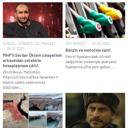
GÜNCEL
,
GÜNDEM
,
ÜST MANŞET
ÜST MANŞET
04.05.2020
09.10.2025
Benzin ve motorine zam!.
MHP’li Serdar Öktem cinayetinin
Petrol fiyatlarındaki sürekli
arkasından çetelerin
değişimler nedeniyle akaryakıt
hesaplaşması çıktı!.
fiyatlarına çifte zam geliyor.....
Zincirlikuyu Metrobüs
Köprüsü’nde trafikte ilerlerken 4
kişinin silahlı saldırısında
öldürülen...