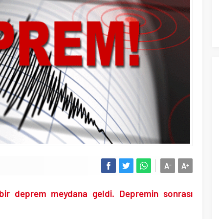
yen Trump Küba üzerinden sahte kahramanlık peşinde..
18 yaş altı çocuklara müebbet hapis
hazırlanan Çerçeve Yasa Teklifi’nin maddeleri belli oldu..
cezası resmen onaylandı!.
finde yasal süreç başlıyor..
yi de rüşvetten gözaltına alındı!.
etsiz İş Yapamam” mesajı atan CHP’li Başkanın skandal yazışmaları!.
çıklandı.. Tek tıkla öğren..
ÖTV kazığı ile iptal edip 1 liraya düşürdüler!.
 maçında F-16 ile gövde gösterisi yapan paşa emekliye sevk edildi!.
hava kuvvetleri paşası hayırlı olsun..
lu’nun uyuşturucu testi pozitif çıktı!.
en “İktidar Olamazsam İstifa Ederim” gazları vermeye başladı!.
A
A
-
+
Trump yönetimine karşı dava açtı!.
bir deprem meydana geldi. Depremin sonrası
n tutuklanan CHP’li Erdal Beşikçioğlu görevden uzaklaştırıldı!.