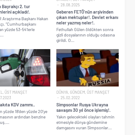
28.08.2025
 Bayrakçı 2. tur
lerini açıkladı!.
Geberen FETÖ’nün arşivinden
çıkan mektuplar!. Devlet erkanı
 Araştırma Başkanı Hakan
neler yazmış neler!.
kçı, “Cumhurbaşkanı
n yüzde 53-54’lerle
Fethullah Gülen öldükten sonra
...
gizli dosyalarının olduğu odasına
girildi. O...
EL
,
ÜST MANŞET
DÜNYA
,
GÜNDEM
,
ÜST MANŞET
7.2023
25.02.2022
akıta KDV zammı..
Simpsonlar Rusya Ukrayna
savaşını 30 yıl önce işlemiş!.
n yüzde 18’den yüzde 20’ye
lmasının ardından benzine
Yakın gelecekteki olayları tahmin
uş,...
etmesiyle dünya gündemine
damgasını vuran Simpsonlar...