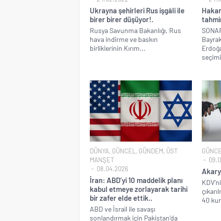
Ukrayna şehirleri Rus işgâli ile
Hakan
birer birer düşüyor!.
tahmin
Rusya Savunma Bakanlığı, Rus
SONAR
hava indirme ve baskın
Bayra
birliklerinin Kırım...
Erdoğa
seçimi
DÜNYA
,
GÜNCEL
,
GÜNDEM
,
ÜST
GÜNC
MANŞET
09.0
08.04.2026
Akary
İran: ABD’yi 10 maddelik planı
KDV’ni
kabul etmeye zorlayarak tarihi
çıkarı
bir zafer elde ettik..
40 kur
ABD ve İsrail ile savaşı
sonlandırmak için Pakistan’da