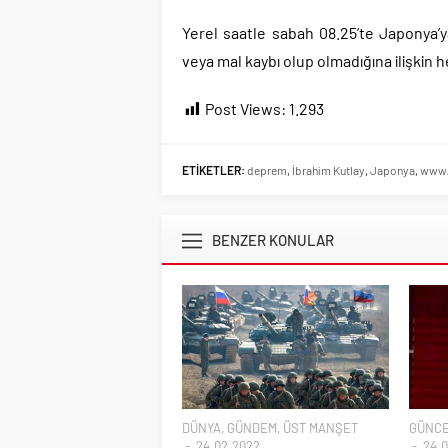
İngilizler 12. adamlar
Uğur Mumcu dosyası 33
Yerel saatle sabah 08.25’te Japonya
veya mal kaybı olup olmadığına ilişkin h
CHP Lideri Kılıçdaoğl
Denize döktüğümüz(!)
Post Views:
1.293
TÜİK sipariş enflasyon
TÜİK kira zam oranını 
ETİKETLER:
deprem
,
İbrahim Kutlay
,
Japonya
,
www.
18 yaş altı çocuklar
BENZER KONULAR
DÜNYA
,
GÜNDEM
,
ÜST MANŞET
GÜNC
24.02.2022
24.0