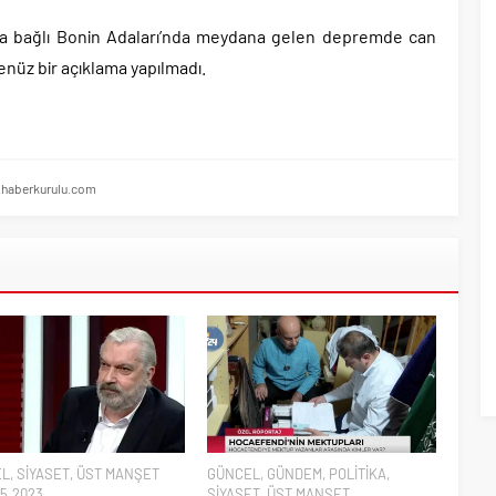
ı Özgür Özel’i hazırlama telâşına düştü!.
 yıl sonra yeniden açılıyor..
’ya bağlı Bonin Adaları’nda meydana gelen depremde can
enüz bir açıklama yapılmadı.
u’ndan Terörsüz Türkiye sürecine destek açıklaması..
 Yunanların ekonomisini şaha kaldırdık!.
 oranlarını açıkladı!.
yüzde 31 olarak açıkladı..
haberkurulu.com
a müebbet hapis cezası resmen onaylandı!.
EL
,
SİYASET
,
ÜST MANŞET
GÜNCEL
,
GÜNDEM
,
POLİTİKA
,
5.2023
SİYASET
,
ÜST MANŞET