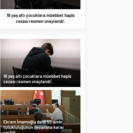
Ekrem İmamoğlu dahil 53 ismin
Merkez Bankası’nın to
tutukluluğunun devamına karar verildi..
164,4 milyar dolar
18 yaş altı çocuklara müebbet hapis
cezası resmen onaylandı!.
Ekrem İmamoğlu dahil 53 ismin
tutukluluğunun devamına karar
verildi..