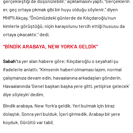
gerçekleştiği de düşünülebilir.” açıklamasını yaptı. “Gerçeklerin
er, geç ortaya çıkmak gibi bir huyu olduğu söylenir.” diyen
MHP’li Akçay, “Önümüzdeki günlerde de Kılıçdaroğlu’nun
kimlerle görüştüğü, niçin karayolunu tercih ettiği hususu da
ortaya çıkacaktır.” dedi.
“BİNDİK ARABAYA, NEW YORK’A GELDİK”
Sabah’
ta yer alan habere göre; Kılıçdaroğlu o seyahati şu
ifadelerle anlattı: “Kimsenin haberi olmaması lazım, normal
çalışmanıza devam edin, havaalanına arkadaşları gönderin.
Havaalanında ‘Genel başkan başka yere gitti, yetişirse gelecek’
diye söyleyin’ dedim.
Bindik arabaya, New York’a geldik. Yeri bulmak için biraz
dolaştık. Sonra yeri bulduk. İçeri girmedik. Arabayı bir yere
koyduk. Gürültü var tabii.