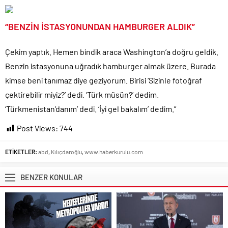
“BENZİN İSTASYONUNDAN HAMBURGER ALDIK”
Çekim yaptık. Hemen bindik araca Washington’a doğru geldik.
Benzin istasyonuna uğradık hamburger almak üzere. Burada
kimse beni tanımaz diye geziyorum. Birisi ‘Sizinle fotoğraf
çektirebilir miyiz?’ dedi. ‘Türk müsün?’ dedim.
‘Türkmenistan’danım’ dedi. ‘İyi gel bakalım’ dedim.”
Post Views:
744
ETİKETLER:
abd
,
Kılıçdaroğlu
,
www.haberkurulu.com
BENZER KONULAR