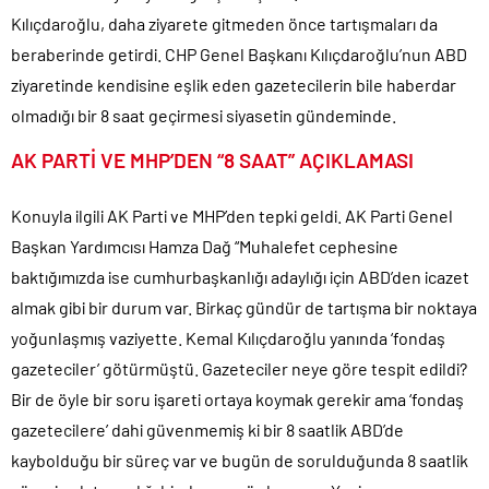
açıklaması..
Kılıçdaroğlu, daha ziyarete gitmeden önce tartışmaları da
beraberinde getirdi. CHP Genel Başkanı Kılıçdaroğlu’nun ABD
Denize döktüğümüz(!) Yunanların ekonomisini şaha kaldırdık!.
ziyaretinde kendisine eşlik eden gazetecilerin bile haberdar
TÜİK sipariş enflasyon oranlarını açıkladı!.
olmadığı bir 8 saat geçirmesi siyasetin gündeminde.
TÜİK kira zam oranını yüzde 31 olarak açıkladı..
Etimesgut Belediye Başkanı Erdal Beşikçioğlu hakkında
AK PARTİ VE MHP’DEN “8 SAAT” AÇIKLAMASI
tutuklama talebi..
Ekrem İmamoğlu dahil 53 ismin tutukluluğunun devamına karar
Konuyla ilgili AK Parti ve MHP’den tepki geldi. AK Parti Genel
verildi..
Başkan Yardımcısı Hamza Dağ “Muhalefet cephesine
Merkez Bankası’nın toplam rezervleri 164,4 milyar dolara yükseldi..
baktığımızda ise cumhurbaşkanlığı adaylığı için ABD’den icazet
almak gibi bir durum var. Birkaç gündür de tartışma bir noktaya
yoğunlaşmış vaziyette. Kemal Kılıçdaroğlu yanında ‘fondaş
gazeteciler’ götürmüştü. Gazeteciler neye göre tespit edildi?
Bir de öyle bir soru işareti ortaya koymak gerekir ama ‘fondaş
gazetecilere’ dahi güvenmemiş ki bir 8 saatlik ABD’de
kaybolduğu bir süreç var ve bugün de sorulduğunda 8 saatlik