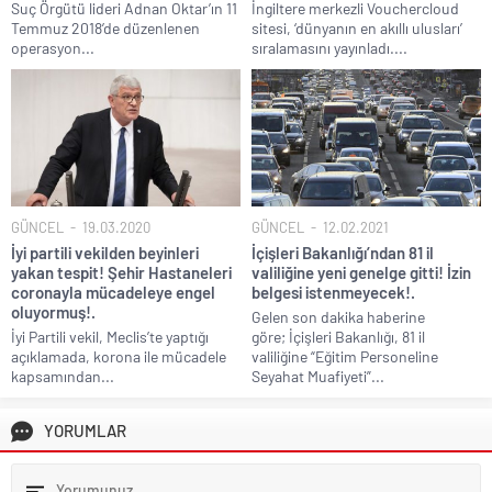
Suç Örgütü lideri Adnan Oktar’ın 11
İngiltere merkezli Vouchercloud
Temmuz 2018’de düzenlenen
sitesi, ‘dünyanın en akıllı ulusları’
operasyon...
sıralamasını yayınladı....
GÜNCEL
19.03.2020
GÜNCEL
12.02.2021
İyi partili vekilden beyinleri
İçişleri Bakanlığı’ndan 81 il
yakan tespit! Şehir Hastaneleri
valiliğine yeni genelge gitti! İzin
coronayla mücadeleye engel
belgesi istenmeyecek!.
oluyormuş!.
Gelen son dakika haberine
İyi Partili vekil, Meclis’te yaptığı
göre; İçişleri Bakanlığı, 81 il
açıklamada, korona ile mücadele
valiliğine “Eğitim Personeline
kapsamından...
Seyahat Muafiyeti”...
YORUMLAR