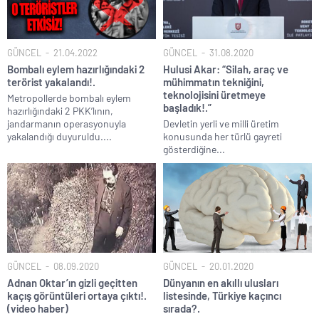
GÜNCEL
21.04.2022
GÜNCEL
31.08.2020
Bombalı eylem hazırlığındaki 2
Hulusi Akar: “Silah, araç ve
terörist yakalandı!.
mühimmatın tekniğini,
teknolojisini üretmeye
Metropollerde bombalı eylem
başladık!.”
hazırlığındaki 2 PKK’lının,
jandarmanın operasyonuyla
Devletin yerli ve milli üretim
yakalandığı duyuruldu....
konusunda her türlü gayreti
gösterdiğine...
GÜNCEL
08.09.2020
GÜNCEL
20.01.2020
Adnan Oktar’ın gizli geçitten
Dünyanın en akıllı ulusları
kaçış görüntüleri ortaya çıktı!.
listesinde, Türkiye kaçıncı
(video haber)
sırada?.