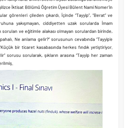
gilizce İktisat Bölümü Öğretim Üyesi Bülent Nami Nomer’in
ular görenleri çileden çıkardı. İçinde “Tayyip”, “Berat” ve
ite ruhuna yakışmayan, ciddiyetten uzak sorularda İmam
rak sorulan ve eğitimle alakası olmayan sorulardan birinde,
pahalı. Ne anlama gelir?” sorusunun cevabında “Tayyip’e
e “Küçük bir ticaret kasabasında herkes fındık yetiştiriyor.
lir” sorusu sorularak, şıkların arasına “Tayyip her zaman
rilmiş.