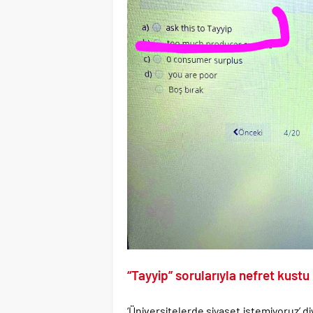
“Tayyip” sorularıyla nefret kustu
‘Üniversitelerde siyaset istemiyoruz’ di