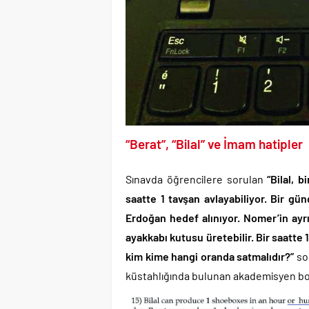
“Berat”, “Bilal” ve İmam hatipler
Sınavda öğrencilere sorulan
“Bilal, 
saatte 1 tavşan avlayabiliyor. Bir gün
Erdoğan hedef alınıyor. Nomer’in ayrı
ayakkabı kutusu üretebilir. Bir saatte 1
kim kime hangi oranda satmalıdır?”
sor
küstahlığında bulunan akademisyen boz