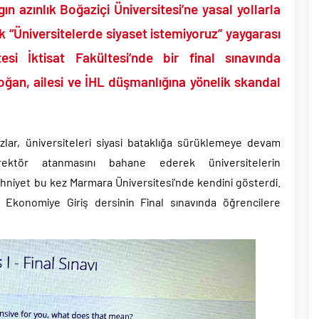
yüzde 31 olarak açıkladı..
 azınlık Boğaziçi Üniversitesi’ne yasal yollarla
aşkanı Erdal Beşikçioğlu hakkında tutuklama talebi..
 “Üniversitelerde siyaset istemiyoruz” yaygarası
 saldırılarını durdurma kararını Netanyahu da sosyal medyadan öğrendi..
esi İktisat Fakültesi’nde bir final sınavında
tler savurarak atıp tutan Trump yine kıvırdı!.
an, ailesi ve İHL düşmanlığına yönelik skandal
ripto Varlık Merkezi Kayıt Sistemi’ne onay..
eçen Tuzla Belediye Başkanı’ndan ilk açıklama..
lyar dolar ile dev petrol şirketleri oldu!.
lar, üniversiteleri siyasi bataklığa sürüklemeye devam
 rektör atanmasını bahane ederek üniversitelerin
hniyet bu kez Marmara Üniversitesi’nde kendini gösterdi.
ıklı Ekonomiye Giriş dersinin Final sınavında öğrencilere