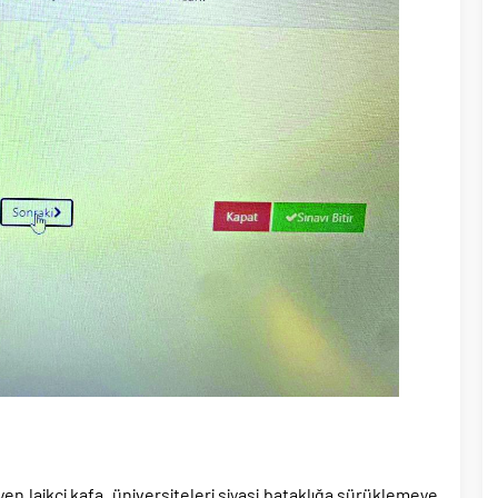
yen laikçi kafa, üniversiteleri siyasi bataklığa sürüklemeye