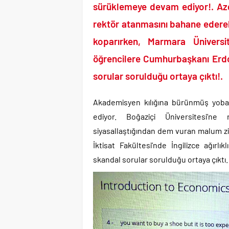
TÜİK kira zam oranını 
sürüklemeye devam ediyor!. Azgın
Etimesgut Belediye B
rektör atanmasını bahane ederek
Donald Trump’ın İran
koparırken, Marmara Üniversit
Günlerdir İran’a tehdi
öğrencilere Cumhurbaşkanı Erdoğ
Merkez Bankası’ndan K
sorular sorulduğu ortaya çıktı!.
CHP’den AK Parti’ye g
Savaşın kazananı 93 mi
Akademisyen kılığına bürünmüş yobaz
ediyor. Boğaziçi Üniversitesi’ne
siyasallaştığından dem vuran malum zi
İktisat Fakültesi’nde İngilizce ağırl
skandal sorular sorulduğu ortaya çıktı.