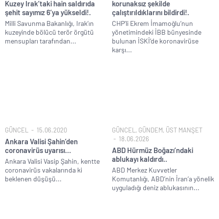
Kuzey Irak’taki hain saldırıda
korunaksız şekilde
şehit sayımız 6’ya yükseldi!.
çalıştırıldıklarını bildirdi!.
Milli Savunma Bakanlığı, Irak’ın
CHP’li Ekrem İmamoğlu’nun
kuzeyinde bölücü terör örgütü
yönetimindeki İBB bünyesinde
mensupları tarafından...
bulunan İSKİ’de koronavirüse
karşı...
GÜNCEL
15.06.2020
GÜNCEL
,
GÜNDEM
,
ÜST MANŞET
18.06.2026
Ankara Valisi Şahin’den
coronavirüs uyarısı…
ABD Hürmüz Boğazı’ndaki
ablukayı kaldırdı..
Ankara Valisi Vasip Şahin, kentte
coronavirüs vakalarında ki
ABD Merkez Kuvvetler
beklenen düşüşü...
Komutanlığı, ABD’nin İran’a yönelik
uyguladığı deniz ablukasının...