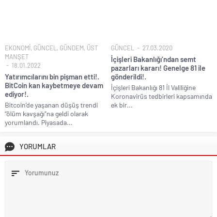
EKONOMİ
,
GÜNCEL
,
GÜNDEM
,
ÜST
GÜNCEL
27.03.2020
MANŞET
İçişleri Bakanlığı’ndan semt
18.01.2022
pazarları kararı! Genelge 81 ile
Yatırımcılarını bin pişman etti!.
gönderildi!.
BitCoin kan kaybetmeye devam
İçişleri Bakanlığı 81 İl Valiliğine
ediyor!.
Koronavirüs tedbirleri kapsamında
Bitcoin’de yaşanan düşüş trendi
ek bir...
“ölüm kavşağı”na geldi olarak
yorumlandı. Piyasada...
YORUMLAR