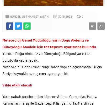
görevden uzaklaştırıldı!.
İngilizler 12. adamları Özgür Özel’i hazırlama telâşına düştü!.
GÜNCEL
ÜST MANŞET
YAŞAM
30.10.2022
0
Uğur Mumcu dosyası 33 yıl sonra yeniden açılıyor..
CHP Lideri Kılıçdaoğlu’ndan Terörsüz Türkiye sürecine destek
A
A
-
+
açıklaması..
Denize döktüğümüz(!) Yunanların ekonomisini şaha kaldırdık!.
Meteoroloji Genel Müdürlüğü, yarın Doğu Akdeniz ve
TÜİK sipariş enflasyon oranlarını açıkladı!.
Güneydoğu Anadolu için toz taşınımı uyarısında bulundu.
TÜİK kira zam oranını yüzde 31 olarak açıkladı..
Yurdun Doğu Akdeniz ve Güneydoğu Bölgesi yarın toz
Etimesgut Belediye Başkanı Erdal Beşikçioğlu hakkında
bulutuyla kaplanacak..
tutuklama talebi..
Meteoroloji Genel Müdürlüğü’nden yapılan açıklamada 9 il için
Donald Trump’ın İran saldırılarını durdurma kararını Netanyahu da
Suriye kaynaklı toz taşınımı uyarısı yapıldı.
sosyal medyadan öğrendi..
Günlerdir İran’a tehditler savurarak atıp tutan Trump yine kıvırdı!.
9 ilde etkili olacak
Merkez Bankası’ndan Kripto Varlık Merkezi Kayıt Sistemi’ne onay..
Yarın sabah saatlerinden itibaren Adana, Osmaniye, Hatay,
CHP’den AK Parti’ye geçen Tuzla Belediye Başkanı’ndan ilk
açıklama..
Kahramanmaraş ile Gaziantep, Kilis, Şanlıurfa, Mardin ve