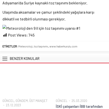
Efsane Başkan Aziz Yıldırım’dan Acun Ilıcalı’ya sert sözler!.
Adıyaman’da Suriye kaynaklı toz taşınımı bekleniyor.
CHP içindeki Rüşvet, Yolsuzluk, Hırsızlık ve baskı skandalları
Ulaşımda aksamalar ve çamur şeklindeki yağışlara karşı
gündemden düşmüyor!.
dikkatli ve tedbirli olunması gerekiyor.
3 CHP’li Belediye Başkanı ile 1 İyi Partili milletvekili AK Parti’ye
geçiyor..
Parti dün kuruldu il başkanı bugün rüşvetten gözaltına alındı!.
Post Views:
745
Erdal Beşikçioğlu’nun yardımcısının uyuşturucu testi pozitif çıktı!.
ETİKETLER:
Meteoroloji
,
toz taşınımı
,
www.haberkurulu.com
İran’a güç yettiremeyen Trump Küba üzerinden sahte
kahramanlık peşinde..
BENZER KONULAR
Terörsüz Türkiye için hazırlanan Çerçeve Yasa Teklifi’nin maddeleri
belli oldu..
Terörsüz Türkiye hedefinde yasal süreç başlıyor..
GÜNCEL
,
GÜNDEM
,
ÜST MANŞET
GÜNCEL
25.03.2020
23.12.2023
İSKİ çalışanları İBB tarafından