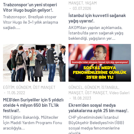
MANŞET
,
YAŞAM
Trabzonspor’un yeni stoperi
03.07.2026
Vitor Hugo bugün geliyor!.
İstanbul için kuvvetli sağanak
Trabzonspor, Brezilyalı stoper
yağış uyarısı!.
Vitor Hugo ile 3+1 yıllık anlaşma
sağladı....
AKOM’dan yapılan açıklamada,
İstanbul’da yarın sağanak yağış
beklendiği, yağışların yer...
EĞİTİM
,
GÜNDEM
,
ÜST MANŞET
GÜNCEL
,
GÜNDEM
,
İSTANBUL
,
11.05.2022
MANŞET
,
ÜST MANŞET
,
Video Galeri
18.08.2023
MEB’den Suriyeliler için 5 yıldızlı
otelde 4 milyon 650 bin TL’lik
Ekrem’den sosyal medya
festival!.
yalakalarına aylık 25 bin maaş!.
Milli Eğitim Bakanlığı, Mülteciler
CHP yönetimindeki İstanbul
İçin Maddi Yardım Programı Fonu
Büyükşehir Belediyesi’nin (İBB)
aracılığıyla...
sosyal medya fenomenlerine
günlük...