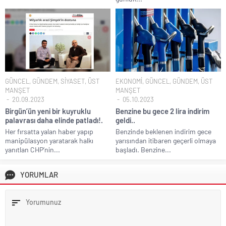
GÜNCEL
,
GÜNDEM
,
SİYASET
,
ÜST
EKONOMİ
,
GÜNCEL
,
GÜNDEM
,
ÜST
MANŞET
MANŞET
20.09.2023
05.10.2023
Birgün’ün yeni bir kuyruklu
Benzine bu gece 2 lira indirim
palavrası daha elinde patladı!.
geldi..
Her fırsatta yalan haber yapıp
Benzinde beklenen indirim gece
manipülasyon yaratarak halkı
yarısından itibaren geçerli olmaya
yanıtlan CHP’nin...
başladı. Benzine...
YORUMLAR