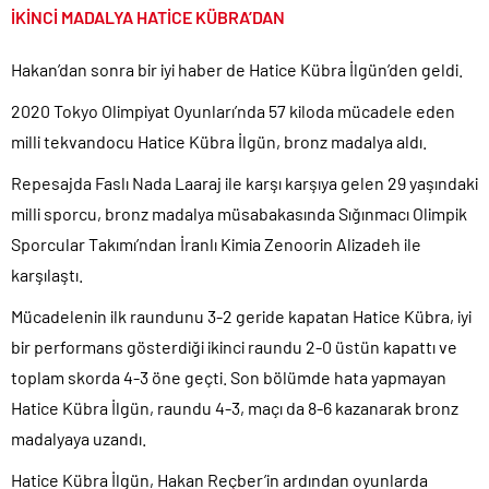
İKİNCİ MADALYA HATİCE KÜBRA’DAN
Hakan’dan sonra bir iyi haber de Hatice Kübra İlgün’den geldi.
2020 Tokyo Olimpiyat Oyunları’nda 57 kiloda mücadele eden
milli tekvandocu Hatice Kübra İlgün, bronz madalya aldı.
Repesajda Faslı Nada Laaraj ile karşı karşıya gelen 29 yaşındaki
milli sporcu, bronz madalya müsabakasında Sığınmacı Olimpik
Sporcular Takımı’ndan İranlı Kimia Zenoorin Alizadeh ile
karşılaştı.
Mücadelenin ilk raundunu 3-2 geride kapatan Hatice Kübra, iyi
bir performans gösterdiği ikinci raundu 2-0 üstün kapattı ve
toplam skorda 4-3 öne geçti. Son bölümde hata yapmayan
Hatice Kübra İlgün, raundu 4-3, maçı da 8-6 kazanarak bronz
madalyaya uzandı.
Hatice Kübra İlgün, Hakan Reçber’in ardından oyunlarda