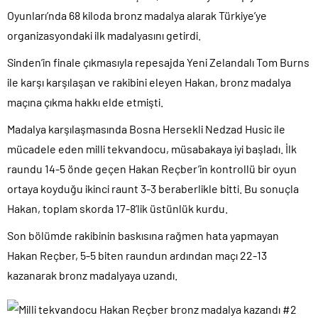
İngilizler 12. adamları Özgür Özel’i hazırlama telâşına düştü!.
Oyunları’nda 68 kiloda bronz madalya alarak Türkiye’ye
organizasyondaki ilk madalyasını getirdi.
Uğur Mumcu dosyası 33 yıl sonra yeniden açılıyor..
CHP Lideri Kılıçdaoğlu’ndan Terörsüz Türkiye sürecine destek
Sinden’in finale çıkmasıyla repesajda Yeni Zelandalı Tom Burns
açıklaması..
ile karşı karşılaşan ve rakibini eleyen Hakan, bronz madalya
Denize döktüğümüz(!) Yunanların ekonomisini şaha kaldırdık!.
maçına çıkma hakkı elde etmişti.
TÜİK sipariş enflasyon oranlarını açıkladı!.
Madalya karşılaşmasında Bosna Hersekli Nedzad Husic ile
TÜİK kira zam oranını yüzde 31 olarak açıkladı..
mücadele eden milli tekvandocu, müsabakaya iyi başladı. İlk
18 yaş altı çocuklara müebbet hapis cezası resmen onaylandı!.
raundu 14-5 önde geçen Hakan Reçber’in kontrollü bir oyun
ortaya koyduğu ikinci raunt 3-3 beraberlikle bitti. Bu sonuçla
Hakan, toplam skorda 17-8’lik üstünlük kurdu.
Son bölümde rakibinin baskısına rağmen hata yapmayan
Hakan Reçber, 5-5 biten raundun ardından maçı 22-13
kazanarak bronz madalyaya uzandı.