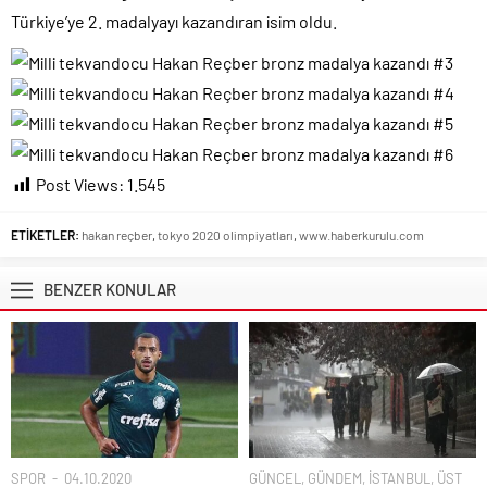
Türkiye’ye 2. madalyayı kazandıran isim oldu.
Post Views:
1.545
ETİKETLER:
hakan reçber
,
tokyo 2020 olimpiyatları
,
www.haberkurulu.com
BENZER KONULAR
SPOR
04.10.2020
GÜNCEL
,
GÜNDEM
,
İSTANBUL
,
ÜST