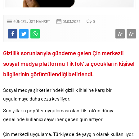
6.37 TL’lik indirimini ÖTV kazığı ile iptal edip 1 liraya düşürdüler!.
Fenerbahçe Konyaspor maçında F-16 ile gövde gösterisi yapan
GÜNCEL
ÜST MANŞET
01.03.2023
0
paşa emekliye sevk edildi!.
Türkiye’nin ilk kadın hava kuvvetleri paşası hayırlı olsun..
A
A
-
+
CHP’li Erdal Beşikçioğlu’nun uyuşturucu testi pozitif çıktı!.
Bay Kemal gibi şimdiden “İktidar Olamazsam İstifa Ederim” gazları
Gizlilik sorunlarıyla gündeme gelen Çin merkezli
vermeye başladı!.
sosyal medya platformu TikTok’ta çocukların kişisel
ABD’de de 25 eyalet Trump yönetimine karşı dava açtı!.
bilgilerinin görüntülendiği belirlendi.
Brent petrol çakıldı!.
Rüşvet ve yolsuzluktan tutuklanan CHP’li Erdal Beşikçioğlu
Sosyal medya şirketlerindeki gizlilik ihlaline karşı bir
görevden uzaklaştırıldı!.
uygulamaya daha ceza kesiliyor.
İngilizler 12. adamları Özgür Özel’i hazırlama telâşına düştü!.
Son yılların popüler uygulaması olan TikTok’un dünya
Uğur Mumcu dosyası 33 yıl sonra yeniden açılıyor..
genelinde kullanıcı sayısı her geçen gün artıyor.
CHP Lideri Kılıçdaoğlu’ndan Terörsüz Türkiye sürecine destek
açıklaması..
Çin merkezli uygulama, Türkiye’de de yaygın olarak kullanılıyor.
Denize döktüğümüz(!) Yunanların ekonomisini şaha kaldırdık!.