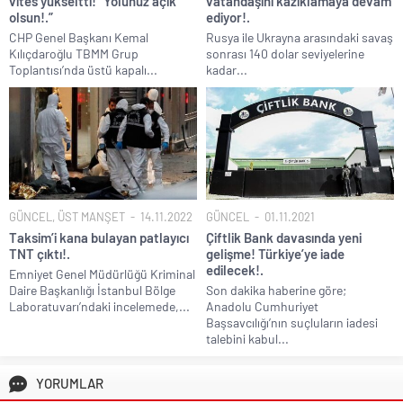
vites yükseltti! “Yolunuz açık
vatandaşını kazıklamaya devam
olsun!.”
ediyor!.
CHP Genel Başkanı Kemal
Rusya ile Ukrayna arasındaki savaş
Kılıçdaroğlu TBMM Grup
sonrası 140 dolar seviyelerine
Toplantısı’nda üstü kapalı...
kadar...
GÜNCEL
,
ÜST MANŞET
14.11.2022
GÜNCEL
01.11.2021
Taksim’i kana bulayan patlayıcı
Çiftlik Bank davasında yeni
TNT çıktı!.
gelişme! Türkiye’ye iade
edilecek!.
Emniyet Genel Müdürlüğü Kriminal
Daire Başkanlığı İstanbul Bölge
Son dakika haberine göre;
Laboratuvarı’ndaki incelemede,...
Anadolu Cumhuriyet
Başsavcılığı’nın suçluların iadesi
talebini kabul...
YORUMLAR