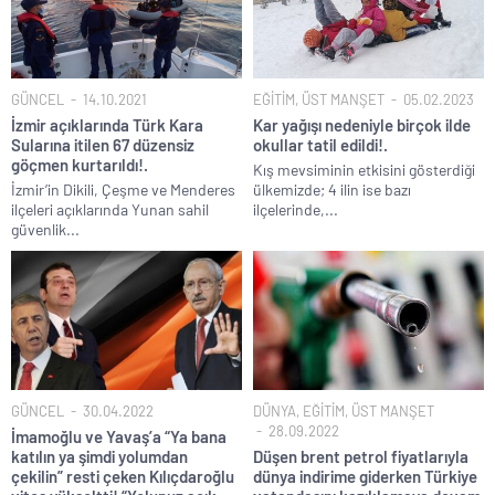
GÜNCEL
14.10.2021
EĞİTİM
,
ÜST MANŞET
05.02.2023
İzmir açıklarında Türk Kara
Kar yağışı nedeniyle birçok ilde
Sularına itilen 67 düzensiz
okullar tatil edildi!.
göçmen kurtarıldı!.
Kış mevsiminin etkisini gösterdiği
İzmir’in Dikili, Çeşme ve Menderes
ülkemizde; 4 ilin ise bazı
ilçeleri açıklarında Yunan sahil
ilçelerinde,...
güvenlik...
GÜNCEL
30.04.2022
DÜNYA
,
EĞİTİM
,
ÜST MANŞET
28.09.2022
İmamoğlu ve Yavaş’a “Ya bana
katılın ya şimdi yolumdan
Düşen brent petrol fiyatlarıyla
çekilin” resti çeken Kılıçdaroğlu
dünya indirime giderken Türkiye