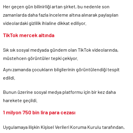
TÜİK sipariş enflasyon oranlarını açıkladı!.
Her geçen gün bilinirliği artan şirket, bu nedenle son
zamanlarda daha fazla inceleme altına alınarak paylaşılan
TÜİK kira zam oranını yüzde 31 olarak açıkladı..
videolardaki gizlilik ihlaline dikkat ediliyor.
Etimesgut Belediye Başkanı Erdal Beşikçioğlu hakkında
tutuklama talebi..
TikTok mercek altında
Donald Trump’ın İran saldırılarını durdurma kararını Netanyahu da
sosyal medyadan öğrendi..
Sık sık sosyal medyada gündem olan TikTok videolarında,
Günlerdir İran’a tehditler savurarak atıp tutan Trump yine kıvırdı!.
müstehcen görüntüler tepki çekiyor.
Merkez Bankası’ndan Kripto Varlık Merkezi Kayıt Sistemi’ne onay..
Aynı zamanda çocukların bilgilerinin görüntülendiği tespit
Taksicilerden darbe girişimi gibi eylem planı!.
edildi.
Bunun üzerine sosyal medya platformu için bir kez daha
harekete geçildi.
1 milyon 750 bin lira para cezası
Uygulamaya ilişkin Kişisel Verileri Koruma Kurulu tarafından,