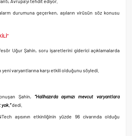
tler savurarak atıp tutan Trump yine kıvırdı!.
antı, Avrupa’yı tehdit ediyor.
ripto Varlık Merkezi Kayıt Sistemi’ne onay..
ı alarm durumuna geçerken, aşıların virüsün söz konusu
eçen Tuzla Belediye Başkanı’ndan ilk açıklama..
dırım’dan Acun Ilıcalı’ya sert sözler!.
İLİ”
 Yolsuzluk, Hırsızlık ve baskı skandalları gündemden düşmüyor!.
ı ile 1 İyi Partili milletvekili AK Parti’ye geçiyor..
esör Uğur Şahin, soru işaretlerini giderici açıklamalarda
başkanı bugün rüşvetten gözaltına alındı!.
yeni varyantlarına karşı etkili olduğunu söyledi.
 konuşan Şahin,
“Halihazırda aşımızı mevcut varyantlara
 yok.”
dedi.
Tech aşısının etkinliğinin yüzde 96 civarında olduğu