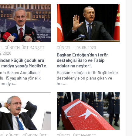
EL
,
GÜNDEM
,
ÜST MANŞET
GÜNCEL
05.05.2020
2.2026
Başkan Erdoğan’dan terör
şından küçük çocuklara
destekçisi Baro ve Tabip
 medya yasağı Meclis’te..
odalarına neşter!.
rma Bakanı Abdulkadir
Başkan Erdoğan terör örgütlerine
u, 15 yaş altına yönelik
destekleriyle ön plana çıkan ve
 medya...
her...
Mİ
,
GÜNCEL
,
GÜNDEM
,
ÜST
GÜNCEL
,
ÜST MANŞET