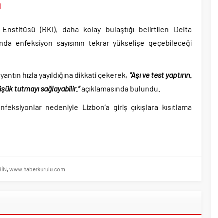
I
stitüsü (RKI), daha kolay bulaştığı belirtilen Delta
nda enfeksiyon sayısının tekrar yükselişe geçebileceği
ntın hızla yayıldığına dikkati çekerek,
“Aşı ve test yaptırın.
şük tutmayı sağlayabilir.”
açıklamasında bulundu.
nfeksiyonlar nedeniyle Lizbon’a giriş çıkışlara kısıtlama
HİN
,
www.haberkurulu.com