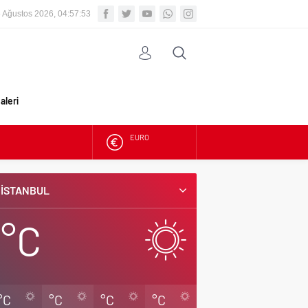
 Ağustos 2026, 04:57:54
aleri
ALTIN
BIST
İSTANBUL
DOLAR
°C
EURO
°C
°C
°C
°C