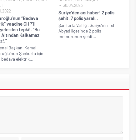
ET
30.04.2023
1.2022
Suriye’den acı haber! 2 polis
daroğlu’nun “Bedava
şehit, 7 polis yaralı..
ik” vaadine CHP’li
Şanlıurfa Valiliği, Suriye’nin Tel
yelerden tepki!. “Bu
Abyad ilçesinde 2 polis
 Altından Kalkamaz
memurunun şehit...
z!.”
enel Başkanı Kemal
aroğlu’nun Şanlıurfa için
 bedava elektrik...