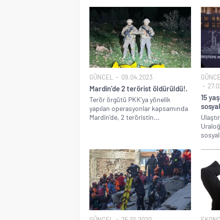
GÜNCEL
09.04.2023
GÜNC
27.0
Mardin’de 2 terörist öldürüldü!.
15 ya
Terör örgütü PKK’ya yönelik
sosyal
yapılan operasyonlar kapsamında
Mardin’de, 2 teröristin...
Ulaştı
Uraloğl
sosyal
GÜNCEL
25.01.2020
EKONO