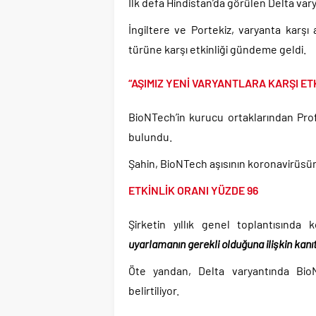
Günlerdir İran’a tehdi
İlk defa Hindistan’da görülen Delta vary
Merkez Bankası’ndan K
İngiltere ve Portekiz, varyanta karş
CHP’den AK Parti’ye g
türüne karşı etkinliği gündeme geldi.
Efsane Başkan Aziz Yıl
“AŞIMIZ YENİ VARYANTLARA KARŞI ETK
CHP içindeki Rüşvet,
3 CHP’li Belediye Başkan
BioNTech’in kurucu ortaklarından Prof
Parti dün kuruldu il 
bulundu.
Şahin, BioNTech aşısının koronavirüsün 
ETKİNLİK ORANI YÜZDE 96
Şirketin yıllık genel toplantısında
uyarlamanın gerekli olduğuna ilişkin kanıt
Öte yandan, Delta varyantında BioN
belirtiliyor.