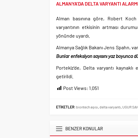
ALMANYA’DA DELTA VARYANTI ALARM
Alman basınına göre, Robert Koch En
varyantının etkisinin artması durumu
yönünde uyardı.
Almanya Sağlık Bakanı Jens Spahn, varya
Bunlar enfeksiyon sayısını yaz boyunca dü
Portekiz’de, Delta varyantı kaynaklı e
getirildi.
Post Views:
1.051
ETİKETLER:
biontech aşısı
,
delta varyantı
,
UGUR SA
BENZER KONULAR