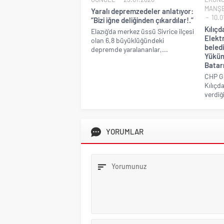
MANŞ
Yaralı depremzedeler anlatıyor:
10.0
“Bizi iğne deliğinden çıkardılar!.”
Kılıç
Elazığ’da merkez üssü Sivrice ilçesi
Elektr
olan 6,8 büyüklüğündeki
beledi
depremde yaralananlar,...
Yükün
Batarı
CHP G
Kılıçd
verdiği
YORUMLAR