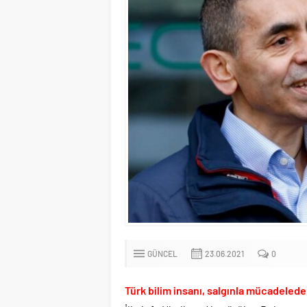
Türkiye’nin ilk kadın 
CHP’li Erdal Beşikçioğ
Bay Kemal gibi şimdid
ABD’de de 25 eyalet 
Brent petrol çakıldı!.
Rüşvet ve yolsuzlukta
İngilizler 12. adamlar
Uğur Mumcu dosyası 33
CHP Lideri Kılıçdaoğl
Denize döktüğümüz(!)
TÜİK sipariş enflasyon
TÜİK kira zam oranını 
GÜNCEL
23.06.2021
0
Etimesgut Belediye B
Donald Trump’ın İran
Türk bilim insanı, salgınla mücadelede 