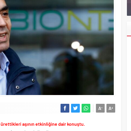
hava kuvvetleri paşası hayırlı olsun..
lu’nun uyuşturucu testi pozitif çıktı!.
en “İktidar Olamazsam İstifa Ederim” gazları vermeye başladı!.
Trump yönetimine karşı dava açtı!.
n tutuklanan CHP’li Erdal Beşikçioğlu görevden uzaklaştırıldı!.
ı Özgür Özel’i hazırlama telâşına düştü!.
 yıl sonra yeniden açılıyor..
u’ndan Terörsüz Türkiye sürecine destek açıklaması..
 Yunanların ekonomisini şaha kaldırdık!.
 oranlarını açıkladı!.
yüzde 31 olarak açıkladı..
A
A
-
+
aşkanı Erdal Beşikçioğlu hakkında tutuklama talebi..
 saldırılarını durdurma kararını Netanyahu da sosyal medyadan öğrendi..
ürettikleri aşının etkinliğine dair konuştu.